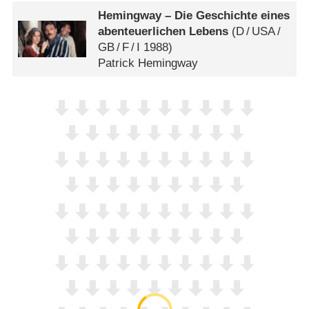
Hemingway – Die Geschichte eines
abenteuerlichen Lebens
(
D
/
USA
/
GB
/
F
/
I
1988)
Patrick Hemingway