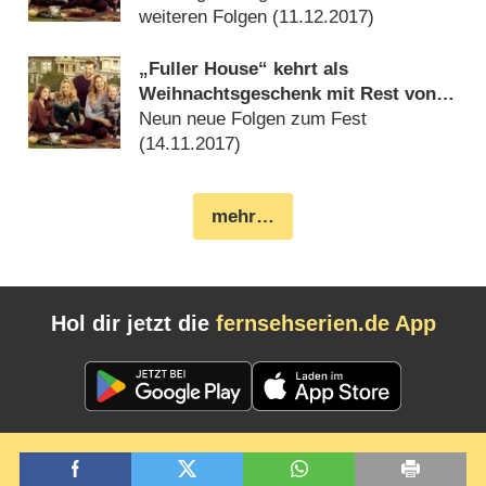
weiteren Folgen (
11.12.2017
)
„Fuller House“ kehrt als
Weihnachtsgeschenk mit Rest von
Staffel drei zurück
Neun neue Folgen zum Fest
(
14.11.2017
)
mehr…
Hol dir jetzt die
fernsehserien.de App