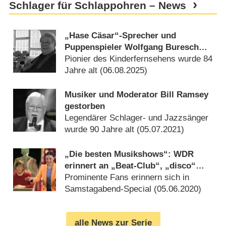
Schlager für Schlappohren – News
„Hase Cäsar“-Sprecher und
Puppenspieler Wolfgang Buresch
gestorben
Pionier des Kinderfernsehens wurde 84
Jahre alt (
06.08.2025
)
Musiker und Moderator Bill Ramsey
gestorben
Legendärer Schlager- und Jazzsänger
wurde 90 Jahre alt (
05.07.2021
)
„Die besten Musikshows“: WDR
erinnert an „Beat-Club“, „disco“
und Co.
Prominente Fans erinnern sich in
Samstagabend-Special (
05.06.2020
)
alle News zur Serie