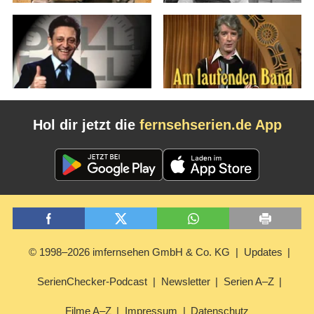
Hol dir jetzt die
fernsehserien.de App
© 1998–2026 imfernsehen GmbH & Co. KG
Updates
SerienChecker-Podcast
Newsletter
Serien A–Z
Filme A–Z
Impressum
Datenschutz