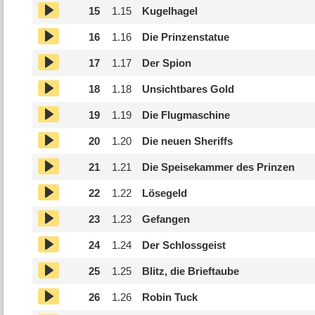
15
1.
15
Kugelhagel
16
1.
16
Die Prinzenstatue
17
1.
17
Der Spion
18
1.
18
Unsichtbares Gold
19
1.
19
Die Flugmaschine
20
1.
20
Die neuen Sheriffs
21
1.
21
Die Speisekammer des Prinzen
22
1.
22
Lösegeld
23
1.
23
Gefangen
24
1.
24
Der Schlossgeist
25
1.
25
Blitz, die Brieftaube
26
1.
26
Robin Tuck