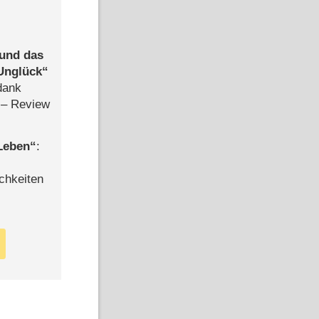
 und das
Unglück
dank
– Review
 Leben
:
chkeiten