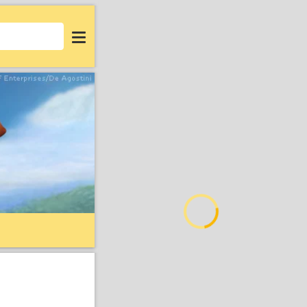
Login