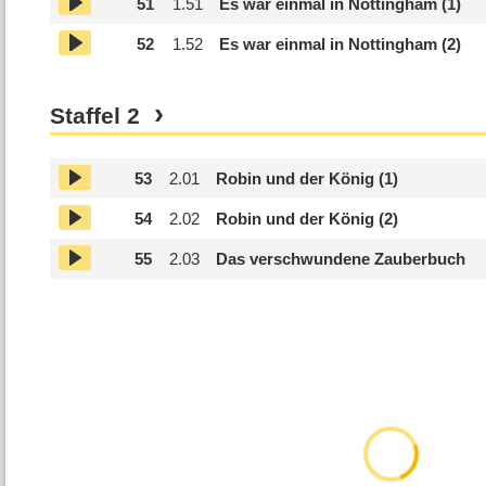
51
1.
51
Es war einmal in Nottingham (1)
52
1.
52
Es war einmal in Nottingham (2)
Staffel
2
53
2.
01
Robin und der König (1)
54
2.
02
Robin und der König (2)
55
2.
03
Das verschwundene Zauberbuch