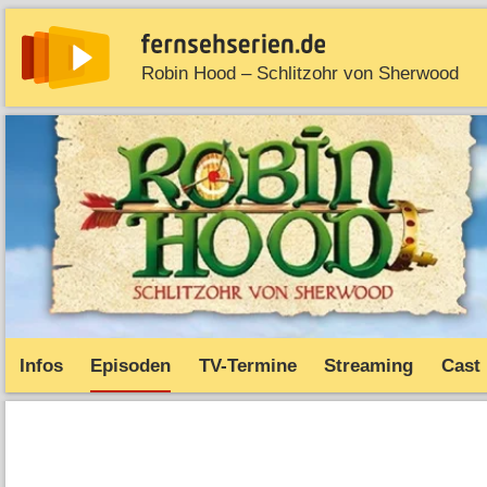
Robin Hood – Schlitzohr von Sherwood
News
Entdecken
Streaming
TV-Starts
Serie
Infos
Episoden
TV-Termine
Streaming
Cast