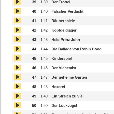
39
1.
39
Der Trottel
40
1.
40
Falscher Verdacht
41
1.
41
Räuberspiele
42
1.
42
Kopfgeldjäger
43
1.
43
Held Prinz John
44
1.
44
Die Ballade von Robin Hood
45
1.
45
Kinderspiel
46
1.
46
Der Alchemist
47
1.
47
Der geheime Garten
48
1.
48
Hexerei
49
1.
49
Ein Streich zu viel
50
1.
50
Der Lockvogel