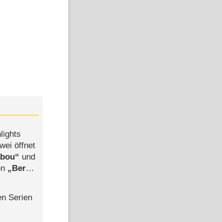
ion/DQ Entertainment/Fabrique
Bild: DQ Entertainment/PGS Entertainment
/De Agostini
lights
wei öffnet
abou
und
len
Berlin
-Ableger
Alle Staffeln
en Serien