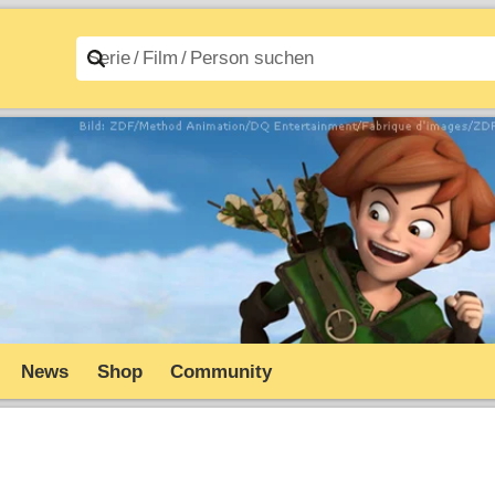
n A–Z
Filme A–Z
News
Shop
Community