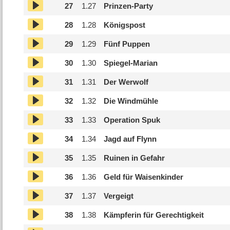
27
1.
27
Prinzen-Party
28
1.
28
Königspost
29
1.
29
Fünf Puppen
30
1.
30
Spiegel-Marian
31
1.
31
Der Werwolf
32
1.
32
Die Windmühle
33
1.
33
Operation Spuk
34
1.
34
Jagd auf Flynn
35
1.
35
Ruinen in Gefahr
36
1.
36
Geld für Waisenkinder
37
1.
37
Vergeigt
38
1.
38
Kämpferin für Gerechtigkeit