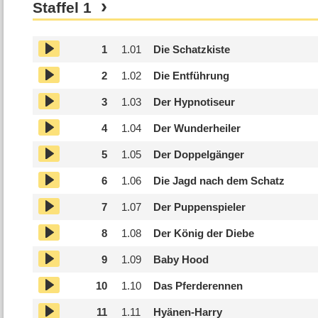
Staffel
1
1
1.
01
Die Schatzkiste
2
1.
02
Die Entführung
3
1.
03
Der Hypnotiseur
4
1.
04
Der Wunderheiler
5
1.
05
Der Doppelgänger
6
1.
06
Die Jagd nach dem Schatz
7
1.
07
Der Puppenspieler
8
1.
08
Der König der Diebe
9
1.
09
Baby Hood
10
1.
10
Das Pferderennen
11
1.
11
Hyänen-Harry