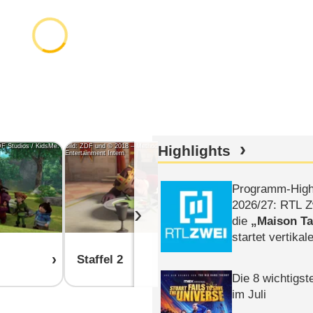
DF Studios / KidsMe.
Bild: ZDF und © 2018 – Method Animation – DQ
Highlights
Bild: ZDF/Method Animat
Entertainment Intern
d'images/ZDF Enterprises
Programm-High
2026/​27: RTL Z
›
die
Maison T
startet vertika
– Tag & Nacht
Staffel 2
Staffel 1
Die 8 wichtigst
im Juli