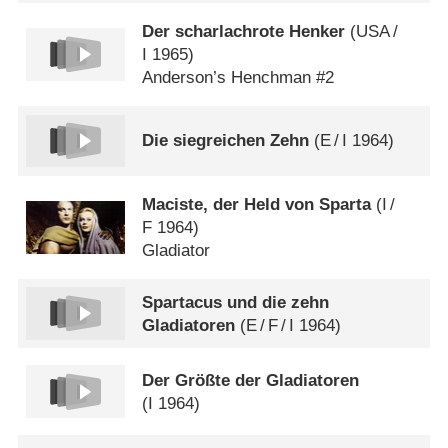
Der scharlachrote Henker
(
USA
/
I
1965)
Anderson’s Henchman #2
Die siegreichen Zehn
(
E
/
I
1964)
Maciste, der Held von Sparta
(
I
/
F
1964)
Gladiator
Spartacus und die zehn
Gladiatoren
(
E
/
F
/
I
1964)
Der Größte der Gladiatoren
(
I
1964)