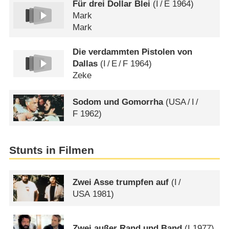
Für drei Dollar Blei
(
I
/
E
1964)
Mark
Mark
Die verdammten Pistolen von
Dallas
(
I
/
E
/
F
1964)
Zeke
Sodom und Gomorrha
(
USA
/
I
/
F
1962)
Stunts in Filmen
Zwei Asse trumpfen auf
(
I
/
USA
1981)
Zwei außer Rand und Band
(
I
1977)