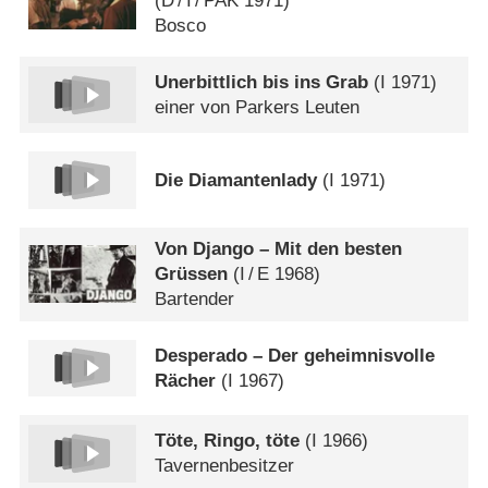
(
D
/
I
/
PAK
1971)
Bosco
Unerbittlich bis ins Grab
(
I
1971)
einer von Parkers Leuten
Die Diamantenlady
(
I
1971)
Von Django – Mit den besten
Grüssen
(
I
/
E
1968)
Bartender
Desperado – Der geheimnisvolle
Rächer
(
I
1967)
Töte, Ringo, töte
(
I
1966)
Tavernenbesitzer