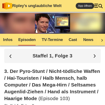
Ripley’s unglaubliche Welt
App öffnen
Infos
Episoden
TV-Termine
Cast
News
Sh
Staffel 1, Folge 3
3
.
Der Pyro-Stunt /​ Nicht-tödliche Waffen
/​ Hai-Touristen /​ Halb Mensch, halb
Computer /​ Das Mega-Hirn /​ Seltsames
Augenlid-Ziehen /​ Hand als Instrument /​
Haarige Mode
(Episode 103)