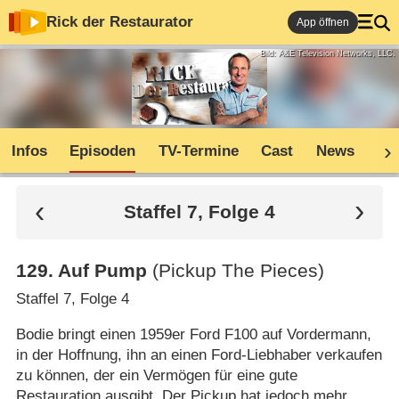
Rick der Restaurator
App öffnen
Bild: A&E Television Networks, LLC.
Infos
Episoden
TV-Termine
Cast
News
Co
Staffel 7, Folge 4
129
.
Auf Pump
(Pickup The Pieces)
Staffel 7, Folge 4
Bodie bringt einen 1959er Ford F100 auf Vordermann,
in der Hoffnung, ihn an einen Ford-Liebhaber verkaufen
zu können, der ein Vermögen für eine gute
Restauration ausgibt. Der Pickup hat jedoch mehr