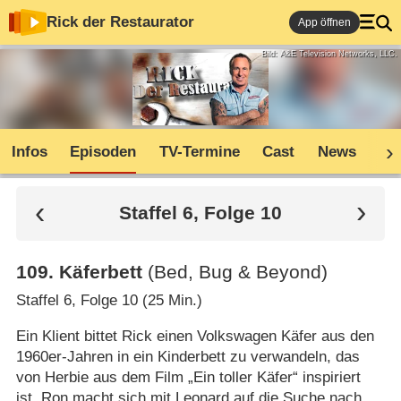
Rick der Restaurator
App öffnen
Bild: A&E Television Networks, LLC.
Infos
Episoden
TV-Termine
Cast
News
Co
Staffel 6, Folge 10
109
.
Käferbett
(Bed, Bug & Beyond)
Staffel 6, Folge 10 (25 Min.)
Ein Klient bittet Rick einen Volkswagen Käfer aus den
1960er-Jahren in ein Kinderbett zu verwandeln, das
von Herbie aus dem Film „Ein toller Käfer“ inspiriert
ist. Ron macht sich mit Leonard auf die Suche nach