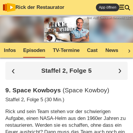
Rick der Restaurator
App öffnen
Bild: A&E Television Networks, LLC.
Infos
Episoden
TV-Termine
Cast
News
Co
Staffel 2, Folge 5
9
.
Space Kowboys
(Space Kowboy)
Staffel 2, Folge 5 (30 Min.)
Rick und sein Team stehen vor der schwierigen
Aufgabe, einen NASA-Helm aus den 1960er Jahren zu
restaurieren. Werden sie es schaffen, ohne dass ein
Feuer ausbricht? Dann muss das Team auch noch ein