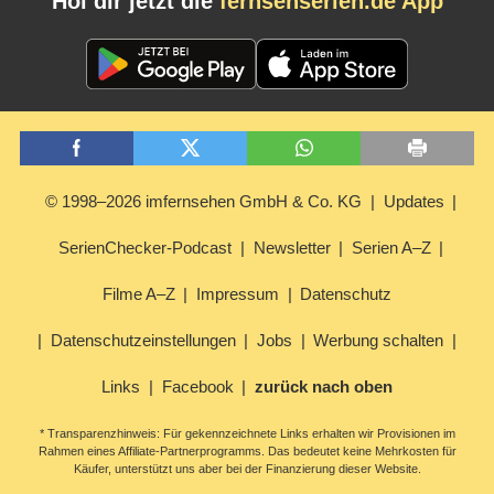
Hol dir jetzt die
fernsehserien.de App
© 1998–2026 imfernsehen GmbH & Co. KG
Updates
SerienChecker-Podcast
Newsletter
Serien A–Z
Filme A–Z
Impressum
Datenschutz
Datenschutzeinstellungen
Jobs
Werbung schalten
Links
Facebook
zurück nach oben
* Transparenzhinweis: Für gekennzeichnete Links erhalten wir Provisionen im
Rahmen eines Affiliate-Partnerprogramms. Das bedeutet keine Mehrkosten für
Käufer, unterstützt uns aber bei der Finanzierung dieser Website.