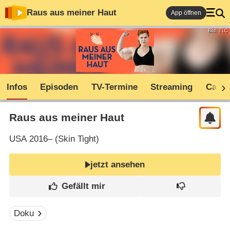
Raus aus meiner Haut
App öffnen
Bild: TLC
Infos
Episoden
TV-Termine
Streaming
Cast
Raus aus meiner Haut
USA
2016– (
Skin Tight
)
jetzt ansehen
Doku