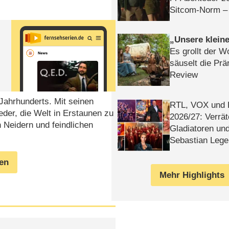
Sitcom-Norm –
Unsere klein
Es grollt der W
säuselt die Prä
Review
 Jahrhunderts. Mit seinen
RTL, VOX und
der, die Welt in Erstaunen zu
2026/​27: Verrät
 Neidern und feindlichen
Gladiatoren un
Sebastian Lege
gen
Mehr Highlights