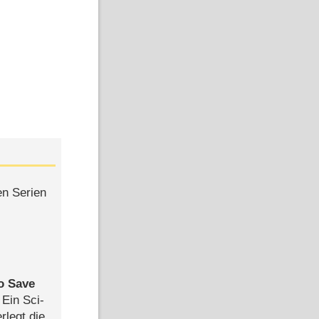
en Serien
to Save
: Ein Sci-
rlegt die