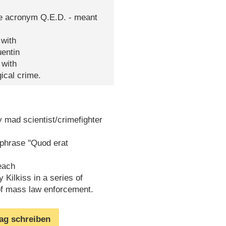
the acronym Q.E.D. - meant
 with
uentin
 with
ical crime.
y mad scientist/crimefighter
 phrase ''Quod erat
 each
 Kilkiss in a series of
 of mass law enforcement.
rag schreiben