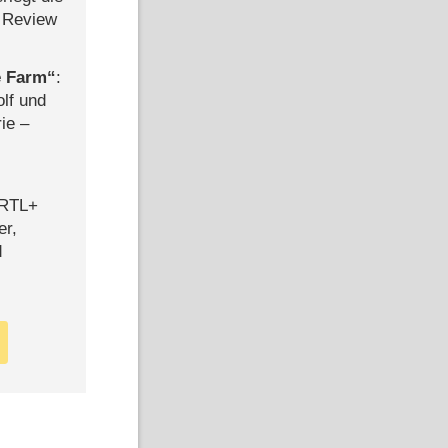
 Review
e Farm
:
olf und
rie –
 RTL+
er,
d