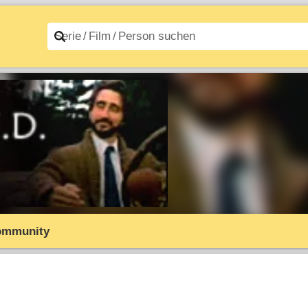
n A–Z
Filme A–Z
ommunity