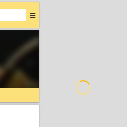
Login