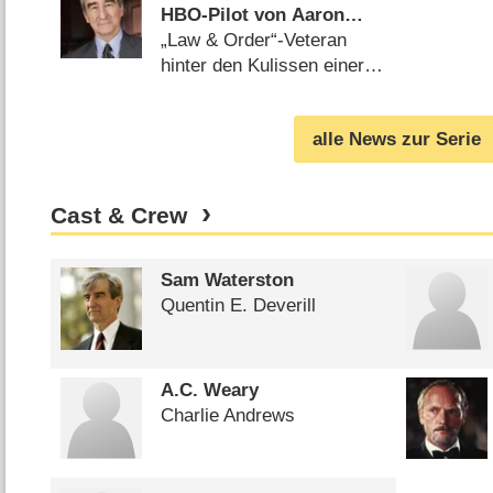
HBO-Pilot von Aaron
Sorkin
„Law & Order“-Veteran
hinter den Kulissen einer
News-Show (
01.06.2011
)
alle News zur Serie
Cast & Crew
Sam Waterston
Quentin E. Deverill
A.C. Weary
Charlie Andrews