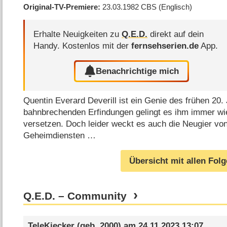
Original-TV-Premiere
23.03.1982
CBS
(Englisch)
Erhalte Neuigkeiten zu
Q.E.D.
direkt auf dein
Handy.
Kostenlos mit der
fernsehserien.de
App.
Benachrichtige mich
Quentin Everard Deverill ist ein Genie des frühen 20.
bahnbrechenden Erfindungen gelingt es ihm immer wie
versetzen. Doch leider weckt es auch die Neugier von
Geheimdiensten …
Übersicht mit allen Fol
Q.E.D. – Community
TeleKiecker
(geb. 2000) am
24.11.2023 13:07