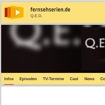
Q.E.D.
News
Entdecken
Streaming
TV-Starts
Serie
Infos
Episoden
TV-Termine
Cast
News
C