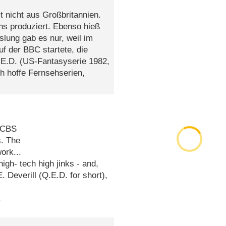
 nicht aus Großbritannien.
ns produziert. Ebenso hieß
ung gab es nur, weil im
f der BBC startete, die
Q.E.D. (US-Fantasyserie 1982,
h hoffe Fernsehserien,
a CBS
s. The
ork...
igh- tech high jinks - and,
. Deverill (Q.E.D. for short),
.