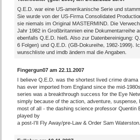
Q.E.D. war eine US-amerikanische Serie und stammt
Sie wurde von der US-Firma Consolidated Productio
sie niemals im Original MASTERMIND. Die Verwechsl
Jahr 1982 in Großbritannien eine Dokumentarreihe au
ebenfalls Q.E.D. hieß. Also zur Datenbereinigung: 
6 Folgen) und Q.E.D. (GB-Dokureihe, 1982-1999). Ic
wunschliste und imdb ändern mal die Angaben.
Fingergun07
am
22.11.2007
I believe Q.E.D. was the shortest lived crime dram
has ever imported from England since the mid-1980
series was a breakthrough success for the Eye Netw
simply because of the action, adventure, suspense, h
most of all - the dashing science professor Quentin E
played by
a post-I'll Fly Away/pre-Law & Order Sam Waterston