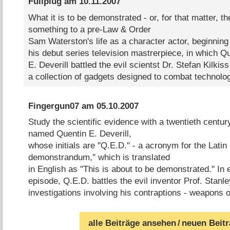
Fullplug
am
10.11.2007
What it is to be demonstrated - or, for that matter, 
something to a pre-Law & Order
Sam Waterston's life as a character actor, beginning
his debut series television mastrerpiece, in which Q
E. Deverill battled the evil scientst Dr. Stefan Kilkiss
a collection of gadgets designed to combat technolog
Fingergun07
am
05.10.2007
Study the scientific evidence with a twentieth centur
named Quentin E. Deverill,
whose initials are ''Q.E.D.'' - a acronym for the Latin
demonstrandum,'' which is translated
in English as ''This is about to be demonstrated.'' In
episode, Q.E.D. battles the evil inventor Prof. Stanley
investigations involving his contraptions - weapons
alle Beiträge ansehen
/ neuen Beit