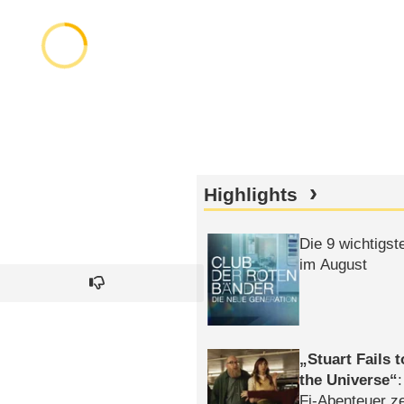
Highlights
Die 9 wichtigst
im August
Stuart Fails 
the Universe
Fi-Abenteuer ze