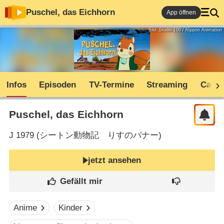
Puschel, das Eichhorn
App öffnen
Bild: Studio 100 / Nippon Animation
Infos
Episoden
TV-Termine
Streaming
Cast
Puschel, das Eichhorn
J
1979 (
シートン動物記 りすのバナー
)
jetzt ansehen
Anime
Kinder