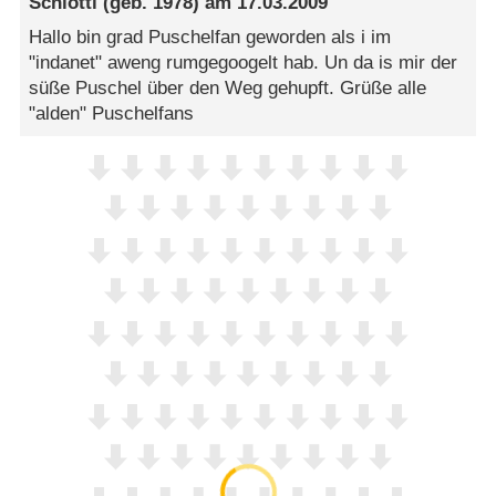
Schlötti
(geb. 1978) am
17.03.2009
Hallo bin grad Puschelfan geworden als i im
"indanet" aweng rumgegoogelt hab. Un da is mir der
süße Puschel über den Weg gehupft. Grüße alle
"alden" Puschelfans