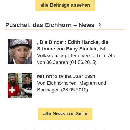
alle Beiträge ansehen
Puschel, das Eichhorn – News
„Die Dinos“: Edith Hancke, die
Stimme von Baby Sinclair, ist
gestorben
Volksschauspielerin verstarb im Alter
von 86 Jahren (
04.06.2015
)
Mit retro-tv ins Jahr 1984
Von Eichhörnchen, Magiern und
Bauwagen (
28.05.2010
)
alle News zur Serie