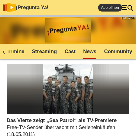
¡Pregunta Ya!
App öffnen
Bild: WDR
V-Termine
Streaming
Cast
News
Community
Das Vierte zeigt „Sea Patrol“ als TV-Premiere
Free-TV-Sender überrascht mit Serieneinkäufen
(18.05.2011)