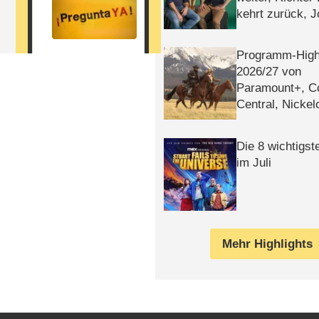
kehrt zurück, 
Klaas machen 
Programm-High
2026/​27 von
Paramount+, 
Central, Nicke
WELT
Die 8 wichtigst
im Juli
Mehr Highlights