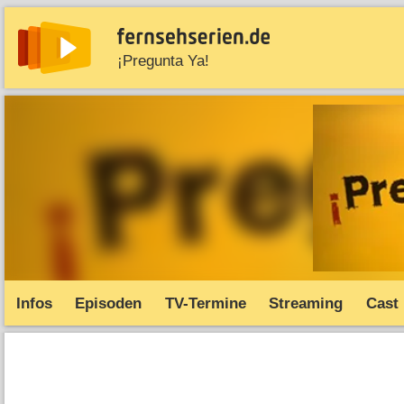
¡Pregunta Ya!
News
Entdecken
Streaming
TV-Starts
Serie
Infos
Episoden
TV-Termine
Streaming
Cast