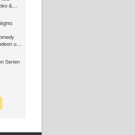
Joko &
Urlaub
lights
Comedy
lodeon und
en Serien