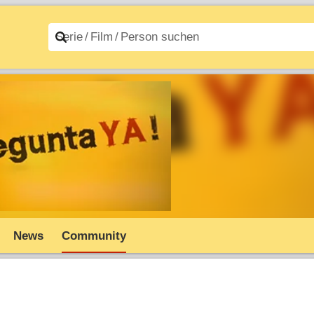
n A–Z
Filme A–Z
News
Community