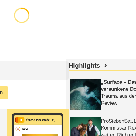
Highlights
Surface – Da
versunkene Do
en
Trauma aus der
Review
ProSiebenSat.1 
Kommissar Rex 
weiter, Richter