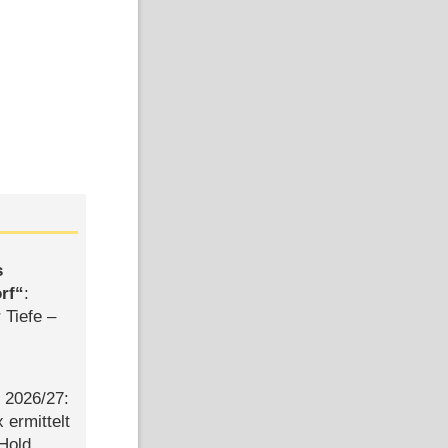
s
rf
:
 Tiefe –
2026/​27:
ermittelt
 Hold