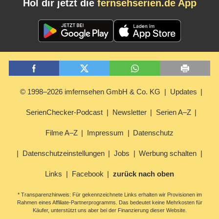
Hol dir jetzt die
fernsehserien.de App
© 1998–2026 imfernsehen GmbH & Co. KG
Updates
SerienChecker-Podcast
Newsletter
Serien A–Z
Filme A–Z
Impressum
Datenschutz
Datenschutzeinstellungen
Jobs
Werbung schalten
Links
Facebook
zurück nach oben
* Transparenzhinweis: Für gekennzeichnete Links erhalten wir Provisionen im
Rahmen eines Affiliate-Partnerprogramms. Das bedeutet keine Mehrkosten für
Käufer, unterstützt uns aber bei der Finanzierung dieser Website.