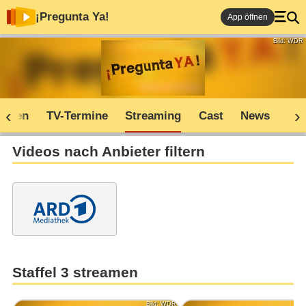
¡Pregunta Ya!
App öffnen
Bild: WDR
soden
TV-Termine
Streaming
Cast
News
Co
Videos nach Anbieter filtern
Staffel 3 streamen
Bild: WDR