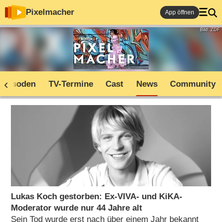
Pixelmacher
App öffnen
Bild: ZDF
Episoden
TV-Termine
Cast
News
Community
Lukas Koch gestorben: Ex-VIVA- und KiKA-
Moderator wurde nur 44 Jahre alt
Sein Tod wurde erst nach über einem Jahr bekannt