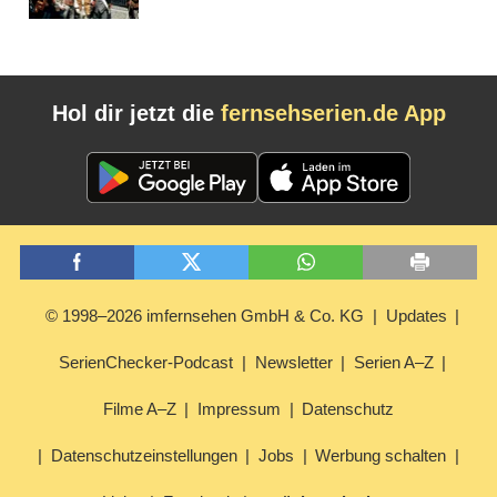
Hol dir jetzt die
fernsehserien.de App
© 1998–2026 imfernsehen GmbH & Co. KG
Updates
SerienChecker-Podcast
Newsletter
Serien A–Z
Filme A–Z
Impressum
Datenschutz
Datenschutzeinstellungen
Jobs
Werbung schalten