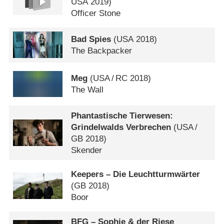
USA
2019)
Officer Stone
Bad Spies
(
USA
2018)
The Backpacker
Meg
(
USA
/
RC
2018)
The Wall
Phantastische Tierwesen:
Grindelwalds Verbrechen
(
USA
/
GB
2018)
Skender
Keepers – Die Leuchtturmwärter
(
GB
2018)
Boor
BFG – Sophie & der Riese