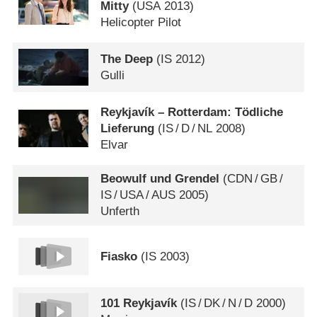
Mitty
(
USA
2013)
Helicopter Pilot
The Deep
(
IS
2012)
Gulli
Reykjavík – Rotterdam: Tödliche
Lieferung
(
IS
/
D
/
NL
2008)
Elvar
Beowulf und Grendel
(
CDN
/
GB
/
IS
/
USA
/
AUS
2005)
Unferth
Fiasko
(
IS
2003)
101 Reykjavík
(
IS
/
DK
/
N
/
D
2000)