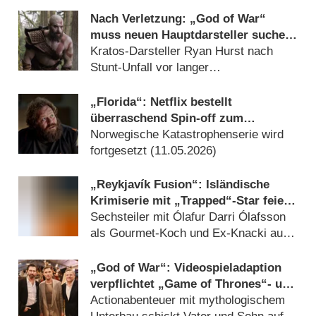
Nach Verletzung: „God of War“
muss neuen Hauptdarsteller suchen,
alles neu drehen
Kratos-Darsteller Ryan Hurst nach
Stunt-Unfall vor langer
Rekonvaleszenz (
17.07.2026
)
„Florida“: Netflix bestellt
überraschend Spin-off zum
Katastrophenhit „La Palma“
Norwegische Katastrophenserie wird
fortgesetzt (
11.05.2026
)
„Reykjavík Fusion“: Isländische
Krimiserie mit „Trapped“-Star feiert
Deutschlandpremiere
Sechsteiler mit Ólafur Darri Ólafsson
als Gourmet-Koch und Ex-Knacki auf
Abwegen (
03.03.2026
)
„God of War“: Videospieladaption
verpflichtet „Game of Thrones“- und
„Jurassic World“-Darsteller als
Actionabenteuer mit mythologischem