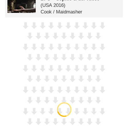
(
USA
2016)
Cook /​ Maidmasher