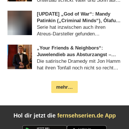
Bösewicht
Unterbau schickt Vater und Sohn auf
gefährliche Reise (
25.02.2026
)
[UPDATE] „God of War“: Mandy
Patinkin („Criminal Minds“), Ólafur
Darri Ólafsson („Trapped „) und Max
Serie hat inzwischen auch ihren
Parker („Boots“) in weiteren
Atreus-Darsteller gefunden
Hauptrollen dabei
(
10.02.2026
)
„Your Friends & Neighbors“:
Juwelendieb aus Absturzangst –
Review
Die satirische Dramedy mit Jon Hamm
hat ihren Tonfall noch nicht so recht
gefunden (
10.04.2025
)
mehr…
Hol dir jetzt die
fernsehserien.de App