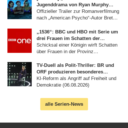
Jugenddrama von Ryan Murphy
(„American Horror Story“) feiert
Offizieller Trailer zur Romanverfilmung
Deutschlandpremiere
nach „American Psycho“-Autor Bret
Easton Ellis enthüllt (14.07.2026)
„1536“: BBC und HBO mit Serie um
drei Frauen im Schatten der
Verhaftung von Anne Boleyn
Schicksal einer Königin wirft Schatten
über Frauen in der Provinz
(06.08.2026)
TV-Duell als Polit-Thriller: BR und
ORF produzieren besonderes
Fernseh-Kammerspiel
KI-Reform als Angriff auf Freiheit und
Demokratie (06.08.2026)
alle Serien-News