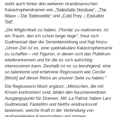
steht auch hinter den weiteren skandinavischen
Katastrophendramen wie
„Todesfalle Nordsee“
,
„The
Wave – Die Todeswelle“
und
„Cold Prey – Eiskalter
Tod“
.
Die Möglichkeit zu haben, ‚Florida‘ zu realisieren, ist
ein Traum, den ich schon lange hege
, freut sich
Gudmestad über die Serienbestellung und fügt hinzu:
Unser Ziel ist es, eine spektakuläre Katastrophenserie
zu schaffen – mit Figuren, in denen sich das Publikum
wiedererkennen und für die es sich aufrichtig
interessieren kann. Deshalb ist es so beruhigend, eine
so talentierte und erfahrene Regisseurin wie Cecilie
[Mosli] auf dieser Reise an unserer Seite zu haben.
Die Regisseurin Mosli ergänzt:
Menschen, die mit
Krisen konfrontiert sind, bilden den faszinierendsten
Ausgangspunkt für Dramen. Mit ‚La Palma‘ haben Lars
Gudmestad, Fantefilm und Netflix eindrucksvoll
bewiesen, welche Kraft in der Verbindung von
großangelegten Katastrophen und intimen