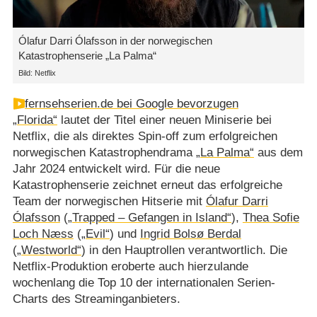
Ólafur Darri Ólafsson in der norwegischen
Katastrophenserie „La Palma“
Bild: Netflix
fernsehserien.de bei Google bevorzugen
„Florida“
lautet der Titel einer neuen Miniserie bei
Netflix, die als direktes Spin-off zum erfolgreichen
norwegischen Katastrophendrama
„La Palma“
aus dem
Jahr 2024 entwickelt wird. Für die neue
Katastrophenserie zeichnet erneut das erfolgreiche
Team der norwegischen Hitserie mit
Ólafur Darri
Ólafsson
(
„Trapped – Gefangen in Island“
),
Thea Sofie
Loch Næss
(
„Evil“
) und
Ingrid Bolsø Berdal
(
„Westworld“
) in den Hauptrollen verantwortlich. Die
Netflix-Produktion eroberte auch hierzulande
wochenlang die Top 10 der internationalen Serien-
Charts des Streaminganbieters.