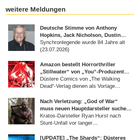
weitere Meldungen
Deutsche Stimme von Anthony
Hopkins, Jack Nicholson, Dustin
Hoffman verstummt: Joachim Kerzel
Synchronlegende wurde 84 Jahre alt
ist tot
(23.07.2026)
Amazon bestellt Horrorthriller
„Stillwater“ von „You“-Produzent
Greg Berlanti
Düstere Comics von „The Walking
Dead“-Verlag dienen als Vorlage
(23.07.2026)
Nach Verletzung: „God of War“
muss neuen Hauptdarsteller suchen,
alles neu drehen
Kratos-Darsteller Ryan Hurst nach
Stunt-Unfall vor langer
Rekonvaleszenz (17.07.2026)
[UPDATE] „The Shards“: Düsteres