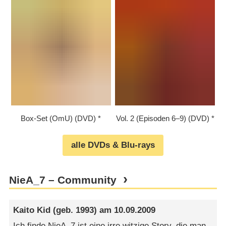
Box-Set (OmU) (DVD)
Vol. 2 (Episoden 6⁠–⁠9) (DVD)
alle DVDs & Blu-rays
NieA_7 – Community
Kaito Kid
(geb. 1993) am
10.09.2009
Ich finde NieA_7 ist eine irre witzige Story, die man