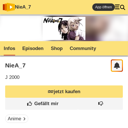
NieA_7
App öffnen
Infos
Episoden
Shop
Community
NieA_7
J
2000
jetzt kaufen
Anime