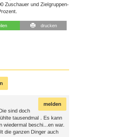
00 Zuschauer und Zielgruppen-
Prozent.
eilen
drucken
en
melden
Die sind doch
ühlte tausendmal . Es kann
 wiedermal beschi...en war.
elt die ganzen Dinger auch