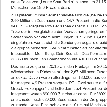
neue Folge von
„Letzte Spur Berlin“
blieben um 21:15 
Menschen bei 18,6 Prozent dran.
Zu späterer Stunde verabschiedete sich die
„heute-s
2,60 Millionen Zuschauern und 14,7 Prozent in die S
des
„ZDF Magazin Royale“
sahen danach 1,33 Million
Trotz der im Vergleich zu den Vorwochen geringeren 
Satireshows vor allem beim jungen Publikum: 18,4 bz
eingefahren, womit sich die Sendungen sogar die beid
Zielgruppe sicherten. Gar nicht funktioniert hat aller
Impossible – Mein Song. Dein Sound.“
. Das Format m
23:35 Uhr nach
Jan Böhmermann
auf 430.000 Zuscha
Das Erste zeigte um 20:15 Uhr den Freitagsfilm 20:1
Wiedersehen in Rüdesheim“
, der 2,67 Millionen Zusc
anlockte. Davon waren allerdings nur 180.000 aus der
für magere 4,9 Prozent sorgten. RTL Zwei setzte auf
Gretel: Hexenjäger“
und holte damit 5,4 Prozent bei d
Insgesamt waren 690.000 Zuschauer dabei. Für VOX
entschieden sich 620.000 Zuschauer, in der Zielgrup
zustande. Kabel Eins schickte ein
„Criminal Minds“
-V