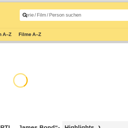
n A–Z
Filme A–Z
ei RTL, „James Bond“-
Highlights