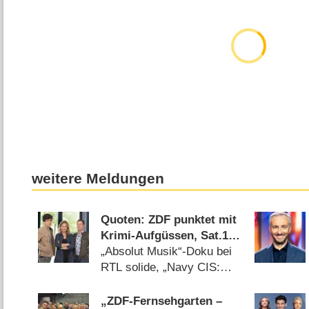
weitere Meldungen
Quoten: ZDF punktet mit
Krimi-Aufgüssen, Sat.1
mit Zweitliga-Auftakt
„Absolut Musik“-Doku bei
RTL solide, „Navy CIS:
Origins“ versagt bei Kabel
Eins (08.08.2026)
„ZDF-Fernsehgarten –