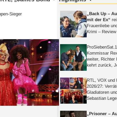
Back Up – Auf
ppen-Sieger
mit der Ex
rei
Frauenliebe un
Krimi – Review
ProSiebenSat.1 
Kommissar Rex 
weiter, Richter
kehrt zurück, 
Klaas machen 
RTL, VOX und
2026/​27: Verrät
Gladiatoren un
Sebastian Lege
Prisoner – Au