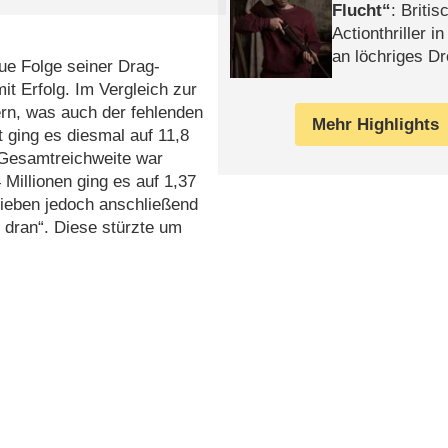
Flucht
: Britis
Actionthriller i
an löchriges D
ue Folge seiner Drag-
gekettet – Rev
it Erfolg. Im Vergleich zur
rn, was auch der fehlenden
Mehr Highlights
 ging es diesmal auf 11,8
r Gesamtreichweite war
 Millionen ging es auf 1,37
lieben jedoch anschließend
 dran“. Diese stürzte um