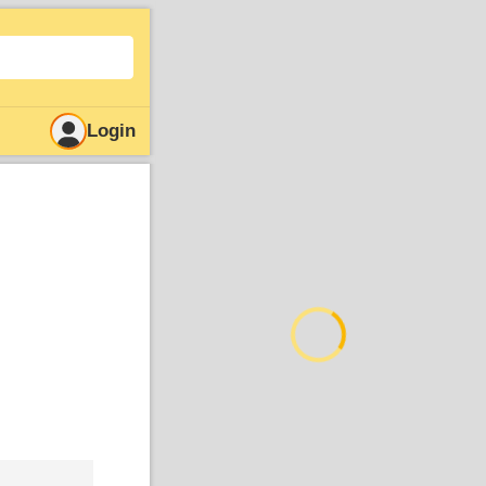
Login