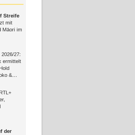
 Streife
zt mit
d Māori im
2026/​27:
ermittelt
 Hold
Joko &
Urlaub
 RTL+
er,
d
f der