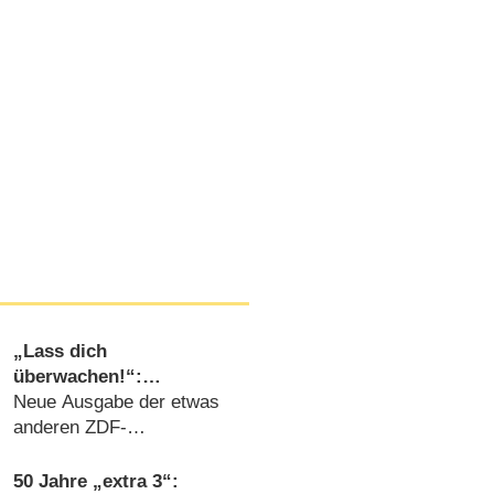
„Lass dich
überwachen!“:
Böhmermann überrascht
Neue Ausgabe der etwas
wieder ahnungsloses
anderen ZDF-
Publikum
Unterhaltungsshow
(15.07.2026)
50 Jahre „extra 3“: