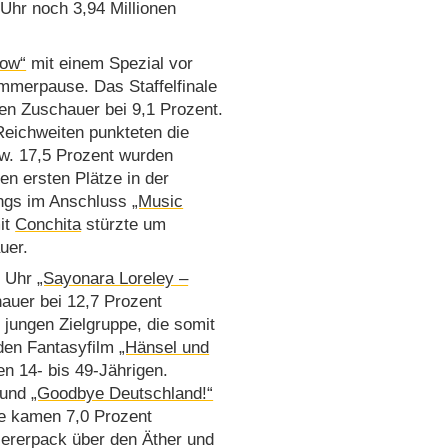
Uhr noch 3,94 Millionen
how“
mit einem Spezial vor
ommerpause. Das Staffelfinale
en Zuschauer bei 9,1 Prozent.
Reichweiten punkteten die
w. 17,5 Prozent wurden
en ersten Plätze in der
dings im Anschluss
„Music
it
Conchita
stürzte um
uer.
5 Uhr
„Sayonara Loreley –
hauer bei 12,7 Prozent
 jungen Zielgruppe, die somit
 den Fantasyfilm
„Hänsel und
en 14- bis 49-Jährigen.
 und
„Goodbye Deutschland!“
pe kamen 7,0 Prozent
iererpack über den Äther und