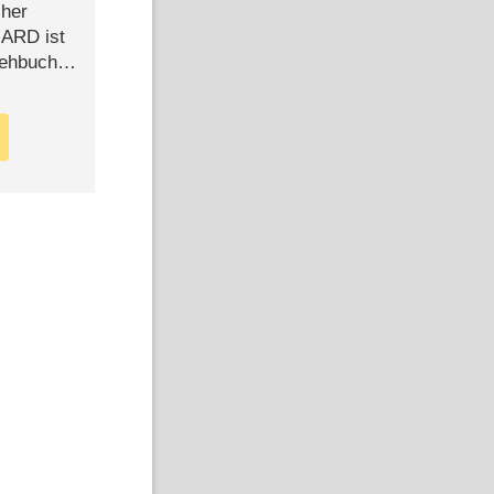
cher
n ARD ist
rehbuch
iew