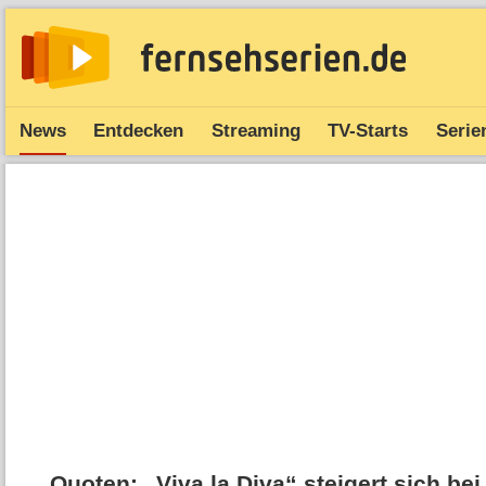
News
Entdecken
Streaming
TV-Starts
Serie
Quoten: „Viva la Diva“ steigert sich b