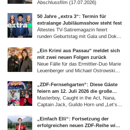
Abschlussfilm (17.07.2026)
50 Jahre „extra 3“: Termin für
extralange Jubiläumsshow steht fest
Ältestes TV-Satiremagazin feiert
runden Geburtstag mit Gala und Doku
(04.08.2026)
„Ein Krimi aus Passau“ meldet sich
mit zwei neuen Folgen zurück
Neue Fälle für das Ermittler-Duo Marie
Leuenberger und Michael Ostrowski
(28.07.2026)
„ZDF-Fernsehgarten“: Diese Gäste
feiern am 12. Juli 2026 die große
„90er Party“
Masterboy, Caught in the Act, Nana,
Captain Jack, Guildo Horn und „Let’s
Dance“-Profitänzer (10.07.2026)
„Einfach Elli“: Fortsetzung der
erfolgreichen neuen ZDF-Reihe wird