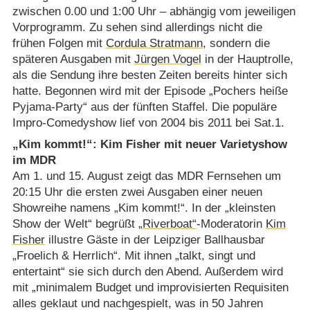
zwischen 0.00 und 1:00 Uhr – abhängig vom jeweiligen
Vorprogramm. Zu sehen sind allerdings nicht die
frühen Folgen mit
Cordula Stratmann
, sondern die
späteren Ausgaben mit
Jürgen Vogel
in der Hauptrolle,
als die Sendung ihre besten Zeiten bereits hinter sich
hatte. Begonnen wird mit der Episode „Pochers heiße
Pyjama-Party“ aus der fünften Staffel. Die populäre
Impro-Comedyshow lief von 2004 bis 2011 bei Sat.1.
„Kim kommt!“: Kim Fisher mit neuer Varietyshow
im MDR
Am 1. und 15. August zeigt das MDR Fernsehen um
20:15 Uhr die ersten zwei Ausgaben einer neuen
Showreihe namens „Kim kommt!“. In der „kleinsten
Show der Welt“ begrüßt
„Riverboat“
-Moderatorin
Kim
Fisher
illustre Gäste in der Leipziger Ballhausbar
„Froelich & Herrlich“. Mit ihnen „talkt, singt und
entertaint“ sie sich durch den Abend. Außerdem wird
mit „minimalem Budget und improvisierten Requisiten
alles geklaut und nachgespielt, was in 50 Jahren