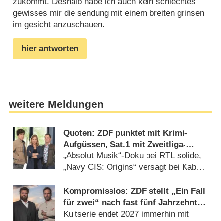
zukommt. Deshalb habe ich auch kein schlechtes
gewisses mir die sendung mit einem breiten grinsen
im gesicht anzuschauen.
hier antworten
weitere Meldungen
Quoten: ZDF punktet mit Krimi-
Aufgüssen, Sat.1 mit Zweitliga-
Auftakt
„Absolut Musik“-Doku bei RTL solide,
„Navy CIS: Origins“ versagt bei Kabel
Eins (08.08.2026)
Kompromisslos: ZDF stellt „Ein Fall
für zwei“ nach fast fünf Jahrzehnten
ein
Kultserie endet 2027 immerhin mit