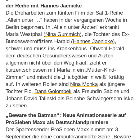
der Reihe mit Hannes Jaenicke
Die Dreharbeiten zum fünften Film der Sat.1-Reihe
„Allein unter …“
haben in der vergangenen Woche in
Berlin begonnen. In „Allein unter Ärzten“ erkrankt
Marla Westphal (
Nina Gummich
), die Tochter des Ex-
Bundeswehroffiziers Harald (
Hannes Jaenicke
),
schwer und muss ins Krankenhaus. Obwohl Harald
dem deutschen Gesundheitswesen und Ärzten
allgemein nicht über den Weg traut, zieht er
kurzentschlossen mit Marla in ein „Mutter-Kind-
Zimmer“ und mischt die „Halbgötter in weiß“ kräftig
auf. In weiteren Rollen sind
Nina Monka
als jüngere
Tochter Flo,
Dana Golombek
als Freundin Sabine und
Johann David Talinski als Beinahe-Schwiegersohn Isko
zu sehen.
„Beware the Batman“: Neue Animationsserie auf
ProSieben Maxx als Deutschlandpremiere
Der Spartensender ProSieben Maxx nimmt am 3.
September die neue computeranimierte Serie
„Beware