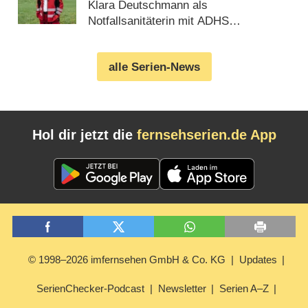
gedreht
Klara Deutschmann als
Notfallsanitäterin mit ADHS
(09.08.2026)
alle Serien-News
Hol dir jetzt die
fernsehserien.de App
© 1998–2026 imfernsehen GmbH & Co. KG
Updates
SerienChecker-Podcast
Newsletter
Serien A–Z