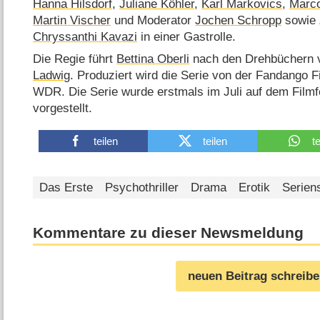
Hanna Hilsdorf
,
Juliane Köhler
,
Karl Markovics
,
Marco
Martin Vischer
und Moderator
Jochen Schropp
sowie
Chryssanthi Kavazi
in einer Gastrolle.
Die Regie führt
Bettina Oberli
nach den Drehbüchern 
Ladwig
. Produziert wird die Serie von der Fandango
WDR. Die Serie wurde erstmals im Juli auf dem Fil
vorgestellt.
teilen
teilen
t
Das Erste
Psychothriller
Drama
Erotik
Seriens
Kommentare zu dieser Newsmeldung
neuen Beitrag schreib