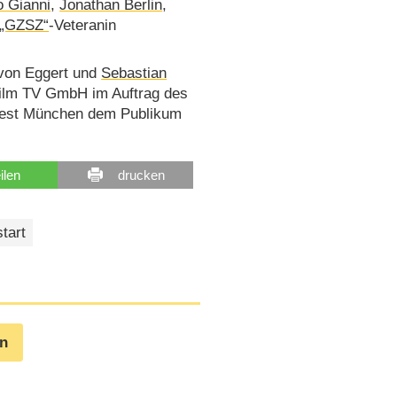
 Gianni
,
Jonathan Berlin
,
„GZSZ“
-Veteranin
von Eggert und
Sebastian
 Film TV GmbH im Auftrag des
mfest München dem Publikum
eilen
drucken
tart
en