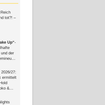
 Reich
d tot?! –
ake Up
-
lhafte
 und der
semineuen
hen
-
2026/​27:
ermittelt
 Hold
Joko &
Urlaub
lights