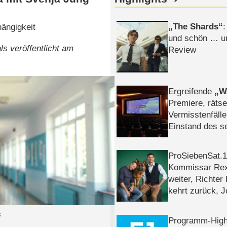
The Shards
:
hängigkeit
und schön … un
s veröffentlicht am
Review
Ergreifende
W
Premiere, rätse
Vermisstenfälle
Einstand des 
Tatort: Münc
Duos
ProSiebenSat.1 
Kommissar Rex 
weiter, Richter
kehrt zurück, 
Klaas machen 
s
Programm-High