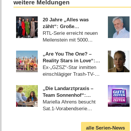
weitere Meldungen
20 Jahre „Alles was
zählt“: Große
Jubiläumswoche, Promi-
RTL-Serie erreicht neuen
Gaststar und
Meilenstein mit 5000
Gewinnspiel
Folgen (30.07.2026)
„Are You The One? –
Reality Stars in Love“:
Diese Teilnehmer sind in
Ex-„GZSZ“-Star inmitten
Staffel 6 dabei
einschlägiger Trash-TV-
Gesichter (28.07.2026)
„Die Landarztpraxis –
Team Sonnenhof“:
Prominenter Gastauftritt
Mariella Ahrens besucht
von „Ein Fall von Liebe“-
Sat.1-Vorabendserie
Star
(14.07.2026)
alle Serien-News