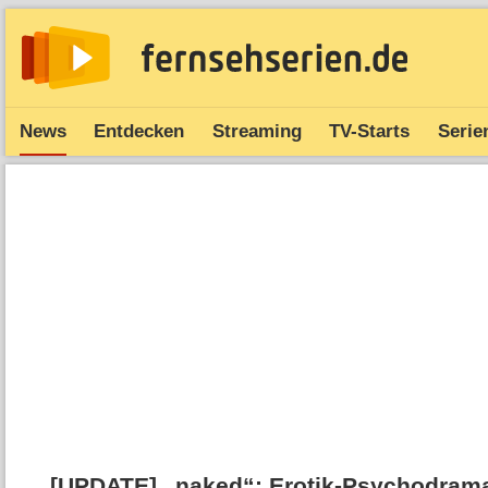
News
Entdecken
Streaming
TV-Starts
Serie
[UPDATE] „naked“: Erotik-Psychodrama