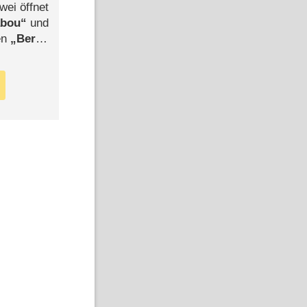
wei öffnet
abou
und
len
Berlin
-Ableger