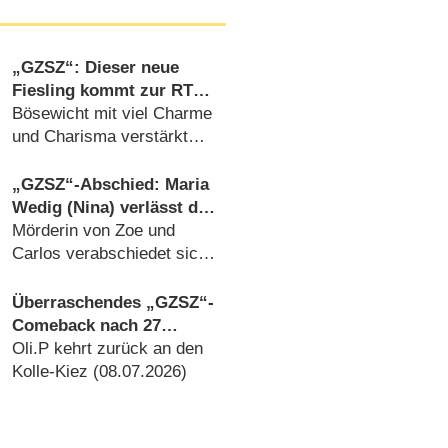
„GZSZ“: Dieser neue
Fiesling kommt zur RTL-
Soap
Bösewicht mit viel Charme
und Charisma verstärkt
den Hauptcast
(29.07.2026)
„GZSZ“-Abschied: Maria
Wedig (Nina) verlässt die
Serie nach neun Jahren
Mörderin von Zoe und
Carlos verabschiedet sich
auf dramatische Weise
(22.07.2026)
Überraschendes „GZSZ“-
Comeback nach 27
Jahren: Dieser Soap-Star
Oli.P kehrt zurück an den
kehrt zurück
Kolle-Kiez (08.07.2026)