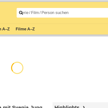
n A–Z
Filme A–Z
 mit Svenja Jung
Highlights