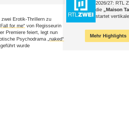
2026/​27: RTL Z
die
Maison T
startet vertika
 zwei Erotik-Thrillern zu
– Tag & Nacht
„Fall for me“
von Regisseurin
 Premiere feiert, legt nun
Mehr Highlights
erotische Psychodrama
„naked“
 geführt wurde