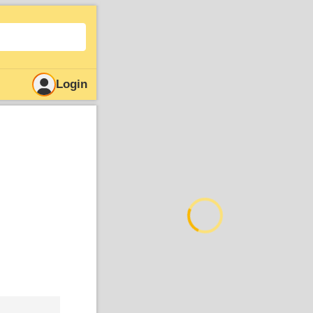
Login