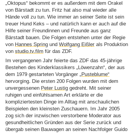
„Oktopus“ bekommt er es außerdem mit dem Orakel
von Bärstadt zu tun. Fritz hat also mal wieder alle
Hände voll zu tun. Wie immer an seiner Seite ist sein
treuer Hund Keks – und natürlich kann er auch auf die
Hilfe seiner Freundinnen und Freunde aus ganz
Bärstadt bauen. Die Folgen entstehen unter der Regie
von
Hannes Spring
und
Wolfgang Eißler
als Produktion
von
studio.tv.film
für das ZDF.
Im vergangenen Jahr feierte das ZDF das 45-jährige
Bestehen des Kinderklassikers „Löwenzahn“, der aus
dem 1979 gestarteten Vorgänger
„Pusteblume“
hervorging. Die ersten 200 Folgen wurden mit dem
unvergessenen
Peter Lustig
gedreht. Mit seiner
ruhigen und einfühlsamen Art erklärte er die
kompliziertesten Dinge im Alltag mit anschaulichen
Beispielen den kleinsten Zuschauern. Im Jahr 2005
zog sich der inzwischen verstorbene Moderator aus
gesundheitlichen Gründen aus der Serie zurück und
übergab seinen Bauwagen an seinen Nachfolger Guido