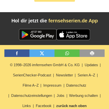
Hol dir jetzt die
fernsehserien.de App
© 1998–2026 imfernsehen GmbH & Co. KG
Updates
SerienChecker-Podcast
Newsletter
Serien A–Z
Filme A–Z
Impressum
Datenschutz
Datenschutzeinstellungen
Jobs
Werbung schalten
Links
Facebook
zurück nach oben