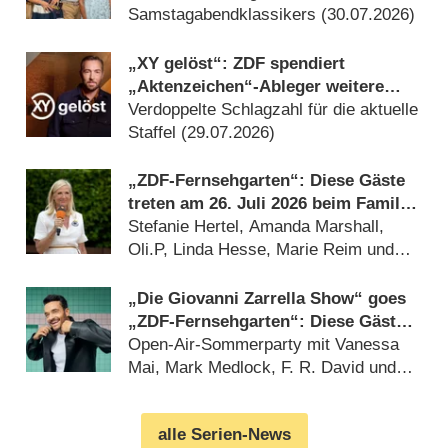
Samstagabendklassikers (30.07.2026)
„XY gelöst“: ZDF spendiert
„Aktenzeichen“-Ableger weitere
Fälle
Verdoppelte Schlagzahl für die aktuelle
Staffel (29.07.2026)
„ZDF-Fernsehgarten“: Diese Gäste
treten am 26. Juli 2026 beim Family
Battle auf
Stefanie Hertel, Amanda Marshall,
Oli.P, Linda Hesse, Marie Reim und
mehr (24.07.2026)
„Die Giovanni Zarrella Show“ goes
„ZDF-Fernsehgarten“: Diese Gäste
sind am 29. August 2026 dabei
Open-Air-Sommerparty mit Vanessa
Mai, Mark Medlock, F. R. David und
Sarah Brightman (20.07.2026)
alle Serien-News