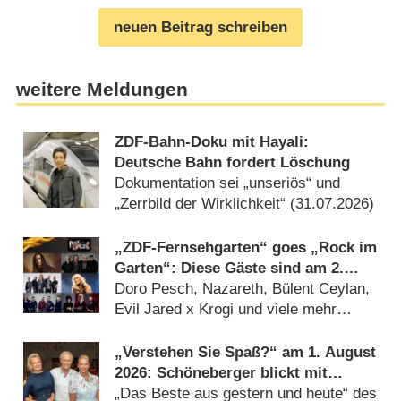
neuen Beitrag schreiben
weitere Meldungen
ZDF-Bahn-Doku mit Hayali:
Deutsche Bahn fordert Löschung
Dokumentation sei „unseriös“ und
„Zerrbild der Wirklichkeit“ (31.07.2026)
„ZDF-Fernsehgarten“ goes „Rock im
Garten“: Diese Gäste sind am 2.
August 2026 dabei
Doro Pesch, Nazareth, Bülent Ceylan,
Evil Jared x Krogi und viele mehr
(31.07.2026)
„Verstehen Sie Spaß?“ am 1. August
2026: Schöneberger blickt mit
Kiewel und Kraus zurück
„Das Beste aus gestern und heute“ des