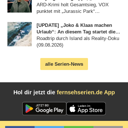
die Welt“-Best-of geht völlig unter
ARD-Krimi holt Gesamtsieg, VOX
punktet mit „Jurassic Park“
(09.08.2026)
[UPDATE] „Joko & Klaas machen
Urlaub“: An diesem Tag startet die
neue Sendung des Entertainer-Duos
Roadtrip durch Island als Reality-Doku
(09.08.2026)
alle Serien-News
Hol dir jetzt die
fernsehserien.de App