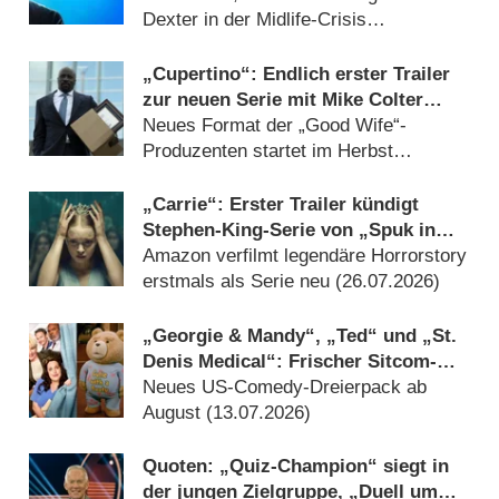
Dexter in der Midlife-Crisis
(30.07.2026)
„Cupertino“: Endlich erster Trailer
zur neuen Serie mit Mike Colter
(„Evil“)
Neues Format der „Good Wife“-
Produzenten startet im Herbst
(30.07.2026)
„Carrie“: Erster Trailer kündigt
Stephen-King-Serie von „Spuk in
Hill House“-Macher an
Amazon verfilmt legendäre Horrorstory
erstmals als Serie neu (26.07.2026)
„Georgie & Mandy“, „Ted“ und „St.
Denis Medical“: Frischer Sitcom-
Nachschub auf ProSieben
Neues US-Comedy-Dreierpack ab
August (13.07.2026)
Quoten: „Quiz-Champion“ siegt in
der jungen Zielgruppe, „Duell um