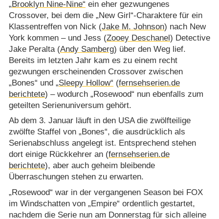
„Brooklyn Nine-Nine“
ein eher gezwungenes
Crossover, bei dem die „New Girl“-Charaktere für ein
Klassentreffen von Nick (
Jake M. Johnson
) nach New
York kommen – und Jess (
Zooey Deschanel
) Detective
Jake Peralta (
Andy Samberg
) über den Weg lief.
Bereits im letzten Jahr kam es zu einem recht
gezwungen erscheinenden Crossover zwischen
„Bones“ und
„Sleepy Hollow“
(
fernsehserien.de
berichtete
) – wodurch „Rosewood“ nun ebenfalls zum
geteilten Serienuniversum gehört.
Ab dem 3. Januar läuft in den USA die zwölfteilige
zwölfte Staffel von „Bones“, die ausdrücklich als
Serienabschluss angelegt ist. Entsprechend stehen
dort einige Rückkehrer an (
fernsehserien.de
berichtete
), aber auch geheim bleibende
Überraschungen stehen zu erwarten.
„Rosewood“ war in der vergangenen Season bei FOX
im Windschatten von „Empire“ ordentlich gestartet,
nachdem die Serie nun am Donnerstag für sich alleine