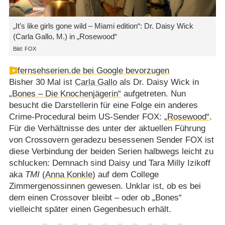
„It’s like girls gone wild – Miami edition“: Dr. Daisy Wick
(Carla Gallo, M.) in „Rosewood“
Bild: FOX
fernsehserien.de bei Google bevorzugen
Bisher 30 Mal ist
Carla Gallo
als Dr. Daisy Wick in
„Bones – Die Knochenjägerin“
aufgetreten. Nun
besucht die Darstellerin für eine Folge ein anderes
Crime-Procedural beim US-Sender FOX:
„Rosewood“
.
Für die Verhältnisse des unter der aktuellen Führung
von Crossovern geradezu besessenen Sender FOX ist
diese Verbindung der beiden Serien halbwegs leicht zu
schlucken: Demnach sind Daisy und Tara Milly Izikoff
aka
TMI
(
Anna Konkle
) auf dem College
Zimmergenossinnen gewesen. Unklar ist, ob es bei
dem einen Crossover bleibt – oder ob „Bones“
vielleicht später einen Gegenbesuch erhält.