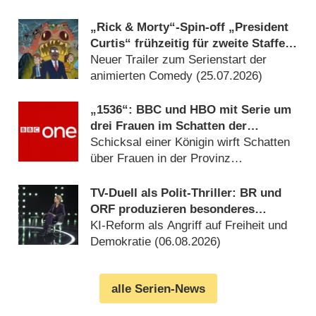
„Rick & Morty“-Spin-off „President
Curtis“ frühzeitig für zweite Staffel
verlängert
Neuer Trailer zum Serienstart der
animierten Comedy (25.07.2026)
„1536“: BBC und HBO mit Serie um
drei Frauen im Schatten der
Verhaftung von Anne Boleyn
Schicksal einer Königin wirft Schatten
über Frauen in der Provinz
(06.08.2026)
TV-Duell als Polit-Thriller: BR und
ORF produzieren besonderes
Fernseh-Kammerspiel
KI-Reform als Angriff auf Freiheit und
Demokratie (06.08.2026)
alle Serien-News