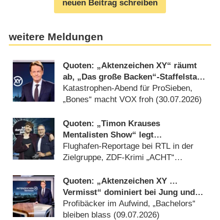
neuen Beitrag schreiben
weitere Meldungen
Quoten: „Aktenzeichen XY“ räumt
ab, „Das große Backen“-Staffelstart
nur bei Jüngeren stark
Katastrophen-Abend für ProSieben,
„Bones“ macht VOX froh (30.07.2026)
Quoten: „Timon Krauses
Mentalisten Show“ legt
überzeugenden Auftakt hin
Flughafen-Reportage bei RTL in der
Zielgruppe, ZDF-Krimi „ACHT“
insgesamt am stärksten (06.08.2026)
Quoten: „Aktenzeichen XY …
Vermisst“ dominiert bei Jung und
Alt trotz Rückgang
Profibäcker im Aufwind, „Bachelors“
bleiben blass (09.07.2026)