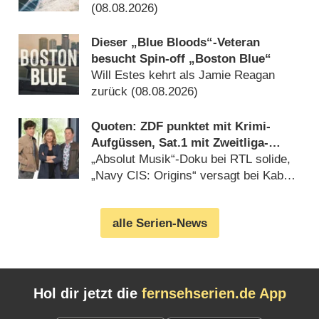
(08.08.2026)
Dieser „Blue Bloods“-Veteran
besucht Spin-off „Boston Blue“
Will Estes kehrt als Jamie Reagan
zurück (08.08.2026)
Quoten: ZDF punktet mit Krimi-
Aufgüssen, Sat.1 mit Zweitliga-
Auftakt
„Absolut Musik“-Doku bei RTL solide,
„Navy CIS: Origins“ versagt bei Kabel
Eins (08.08.2026)
alle Serien-News
Hol dir jetzt die
fernsehserien.de App