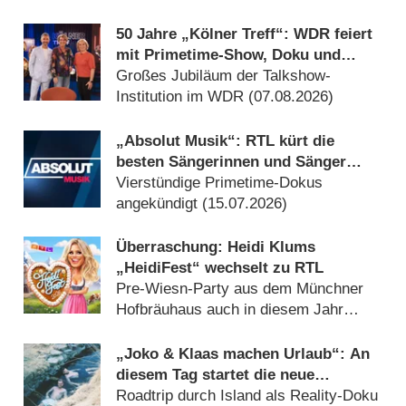
50 Jahre „Kölner Treff“: WDR feiert
mit Primetime-Show, Doku und
Rückblicken
Großes Jubiläum der Talkshow-
Institution im WDR (07.08.2026)
„Absolut Musik“: RTL kürt die
besten Sängerinnen und Sänger
aller Zeiten
Vierstündige Primetime-Dokus
angekündigt (15.07.2026)
Überraschung: Heidi Klums
„HeidiFest“ wechselt zu RTL
Pre-Wiesn-Party aus dem Münchner
Hofbräuhaus auch in diesem Jahr
(08.08.2026)
„Joko & Klaas machen Urlaub“: An
diesem Tag startet die neue
Sendung des Entertainer-Duos
Roadtrip durch Island als Reality-Doku