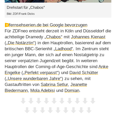
Drehstart für „Chabos“
Bild: ZDF/Frank Dicks
fernsehserien.de bei Google bevorzugen
Für ZDFneo entsteht derzeit in Köln und Düsseldorf die
achtteilige Dramedy
„Chabos“
mit
Johannes Kienast
(
„Die Notärztin“
) in den Hauptrollen, basierend auf dem
britischen BBC-Serienhit
„Ladhood“
. Im Zentrum steht
ein junger Mann, der sich auf einen Nostalgietrip zu
seiner verpatzten Jugendzeit begibt. In weiteren
Hauptrollen der Coming-of-Age-Geschichte sind
Anke
Engelke
(
„Perfekt verpasst“
) und
David Schütter
(
„Unsere wunderbaren Jahre“
) zu sehen, mit
Gastauftritten von
Sabrina Setlur
,
Jeanette
Biedermann
,
Mola Adebisi
und
Domian
.