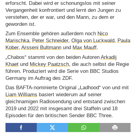
erforscht. Dabei wird er schonungslos mit seiner
Vergangenheit konfrontiert und lernt den Jungen zu
verstehen, der er war, und den Mann, zu dem er
geworden ist.
Zum Ensemble gehören außerdem noch
Nico
Marischka
,
Peter Schneider
,
Olga von Luckwald
,
Paula
Kober
,
Arsseni Bultmann
und
Max Mauff
.
„Chabos“ stammt von den beiden Autoren
Arkadij
Khaet
und
Mickey Paatzsch
, die auch selbst die Regie
führen. Produziert wird die Serie von BBC Studios
Germany im Auftrag des ZDF.
Das BAFTA-nominierte Original „Ladhood“ von und mit
Liam Williams
basiert wiederum auf seiner
gleichnamigen Radiosendung und entstand zwischen
2019 und 2022 mit insgesamt drei Staffeln und 18
Episoden für den britischen Sender BBC Three.