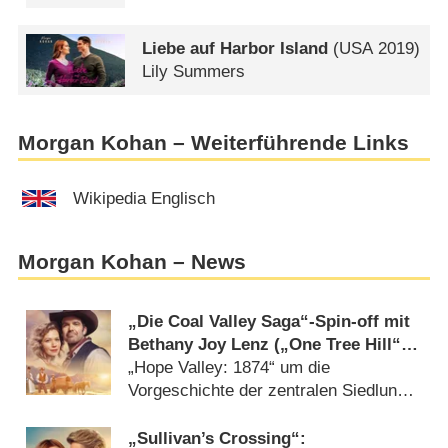
Liebe auf Harbor Island
(
USA
2019)
Lily Summers
Morgan Kohan – Weiterführende Links
Wikipedia Englisch
Morgan Kohan – News
„Die Coal Valley Saga“-Spin-off mit
Bethany Joy Lenz („One Tree Hill“)
verlängert
„Hope Valley: 1874“ um die
Vorgeschichte der zentralen Siedlung
(
08.05.2026
)
„Sullivan’s Crossing“: