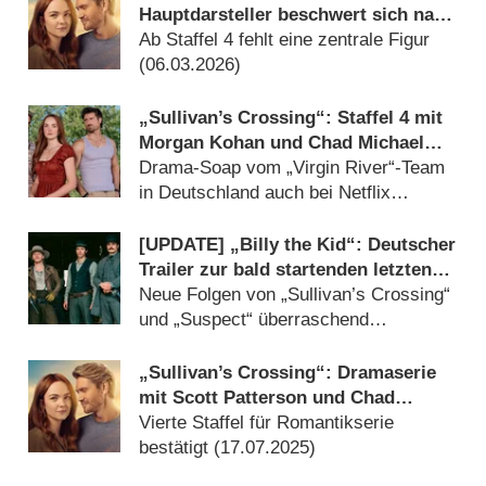
Hauptdarsteller beschwert sich nach
Ausstieg über Fehlinformationen
Ab Staffel 4 fehlt eine zentrale Figur
(
06.03.2026
)
„Sullivan’s Crossing“: Staffel 4 mit
Morgan Kohan und Chad Michael
Murray findet Starttermin
Drama-Soap vom „Virgin River“-Team
in Deutschland auch bei Netflix
erfolgreich (
27.02.2026
)
[UPDATE] „Billy the Kid“: Deutscher
Trailer zur bald startenden letzten
Staffel enthüllt
Neue Folgen von „Sullivan’s Crossing“
und „Suspect“ überraschend
veröffentlicht (
06.02.2026
)
„Sullivan’s Crossing“: Dramaserie
mit Scott Patterson und Chad
Michael Murray verlängert
Vierte Staffel für Romantikserie
bestätigt (
17.07.2025
)