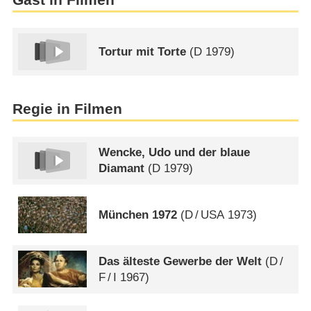
Gast in Filmen
Tortur mit Torte
(
D
1979)
Regie in Filmen
Wencke, Udo und der blaue
Diamant
(
D
1979)
München 1972
(
D
/
USA
1973)
Das älteste Gewerbe der Welt
(
D
/
F
/
I
1967)