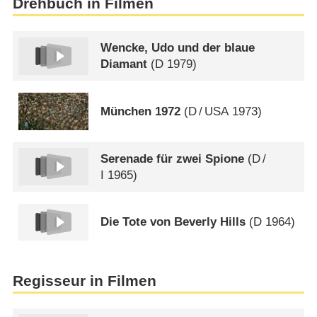
Drehbuch in Filmen
Wencke, Udo und der blaue
Diamant
(
D
1979)
München 1972
(
D
/
USA
1973)
Serenade für zwei Spione
(
D
/
I
1965)
Die Tote von Beverly Hills
(
D
1964)
Regisseur in Filmen