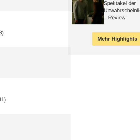
Spektakel der
Unwahrscheinli
– Review
3)
Mehr Highlights
11)