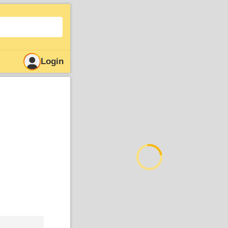
Login