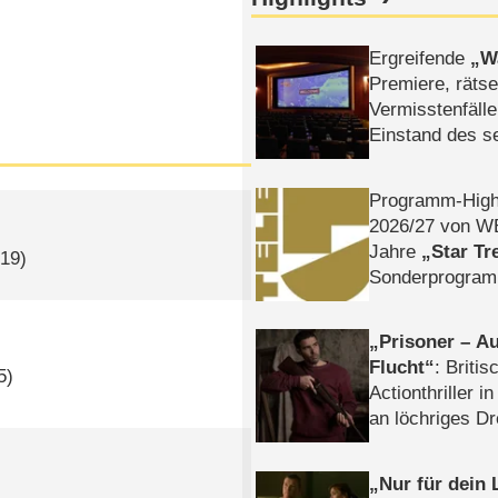
Ergreifende
W
Premiere, rätse
Vermisstenfälle
Einstand des 
Tatort: Münc
Duos
Programm-High
2026/​27 von W
Jahre
Star Tr
019)
Sonderprogra
Die Helgolän
Prisoner – Au
Flucht
: Britis
5)
Actionthriller i
an löchriges D
gekettet – Rev
Nur für dein