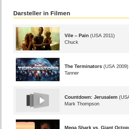
Darsteller in Filmen
Vile – Pain
(
USA
2011)
Chuck
The Terminators
(
USA
2009)
Tanner
Countdown: Jerusalem
(
US
Mark Thompson
Mega Shark vs. Giant Octo