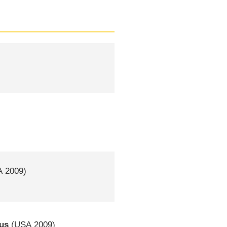
A
2009)
pus
(
USA
2009)