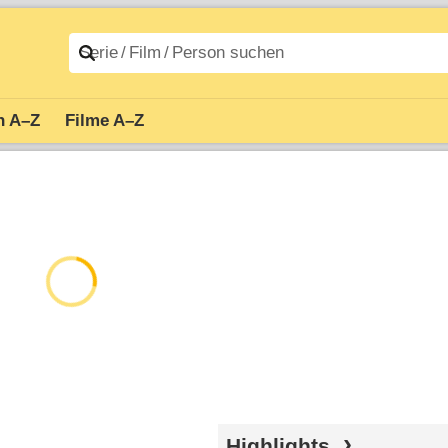
n A–Z
Filme A–Z
Highlights