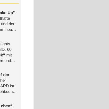
ake Up
-
lhafte
 und der
semineuen
hen
-
lights
BD: 60
ek
mit
mm und
der
f der
cher
n ARD ist
rehbuch
iew
 Leben
: