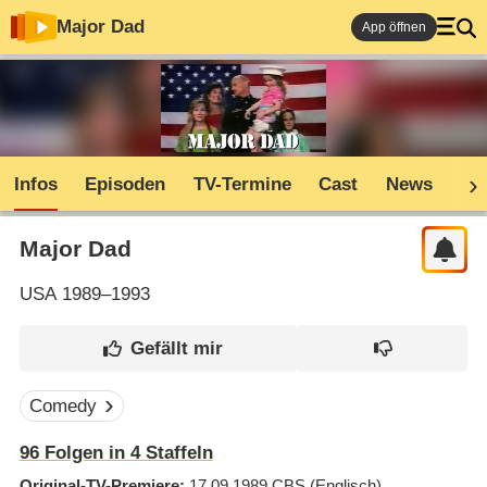
Major Dad
App öffnen
Infos
Episoden
TV-Termine
Cast
News
Co
Major Dad
USA
1989–1993
Comedy
96
Folgen in
4
Staffeln
Original-TV-Premiere
17.09.1989
CBS
(Englisch)