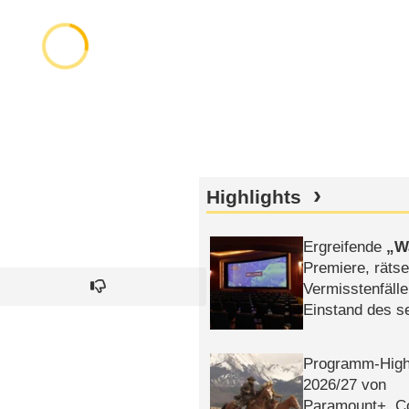
Highlights
Ergreifende
W
Premiere, rätse
Vermisstenfälle
Einstand des 
Tatort: Münc
Duos
Programm-High
2026/​27 von
Paramount+, 