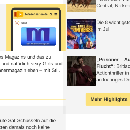
Central, Nicke
WELT
Die 8 wichtigst
im Juli
des Magazins und das zu
Prisoner – Au
 und natürlich sexy Girls und
Flucht
: Britis
nermagazin eben – mit Stil.
Actionthriller i
an löchriges D
gekettet – Rev
Mehr Highlights
ute Sat-Schüsseln auf die
atten damals noch keine