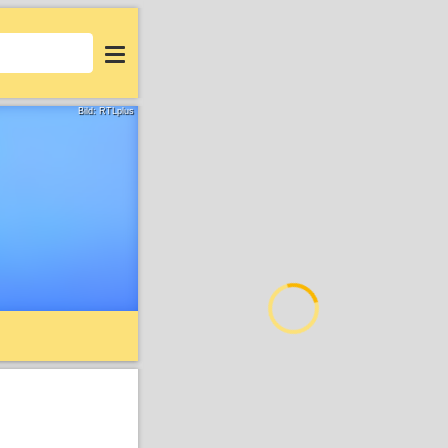
Login
Bild: RTLplus