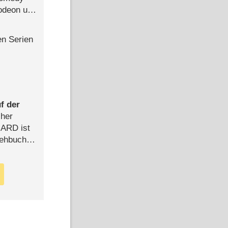
lodeon und
en Serien
f der
cher
n ARD ist
rehbuch
iew