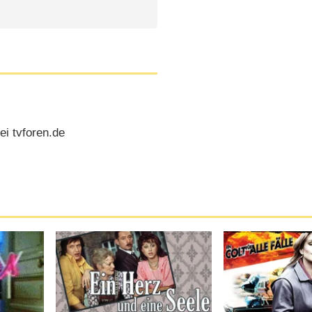
e
i tvforen.de