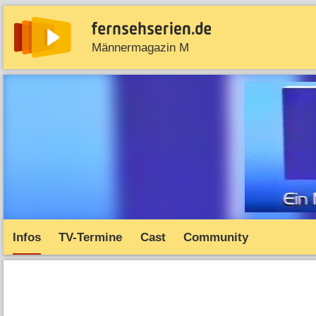
Männermagazin M
News
Entdecken
Streaming
TV-Starts
Serie
Infos
TV-Termine
Cast
Community