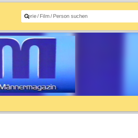
n A–Z
Filme A–Z