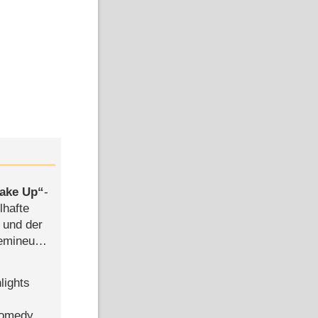
ake Up
-
lhafte
 und der
semineuen
hen
-
lights
Comedy