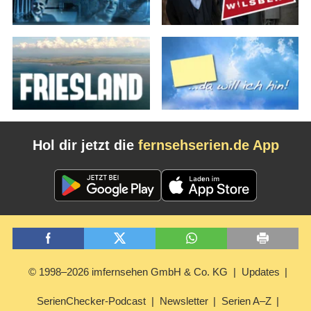
Hol dir jetzt die
fernsehserien.de App
© 1998–2026 imfernsehen GmbH & Co. KG
Updates
SerienChecker-Podcast
Newsletter
Serien A–Z