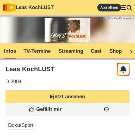
Leas KochLUST
App öffnen
Bild: EinsPlus/Screenshot
Infos
TV-Termine
Streaming
Cast
Shop
C
Leas KochLUST
D
2004–
jetzt ansehen
Doku/Sport