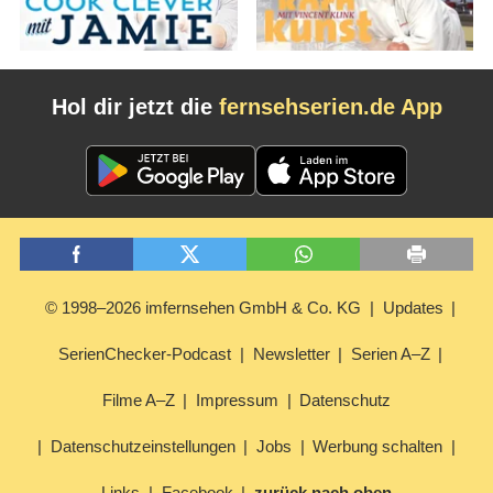
Hol dir jetzt die
fernsehserien.de App
© 1998–2026 imfernsehen GmbH & Co. KG
Updates
SerienChecker-Podcast
Newsletter
Serien A–Z
Filme A–Z
Impressum
Datenschutz
Datenschutzeinstellungen
Jobs
Werbung schalten
Links
Facebook
zurück nach oben