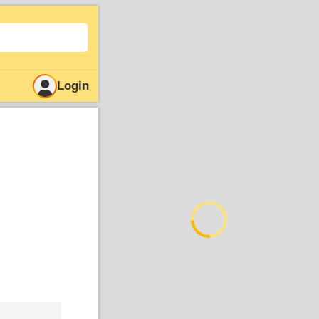
Login