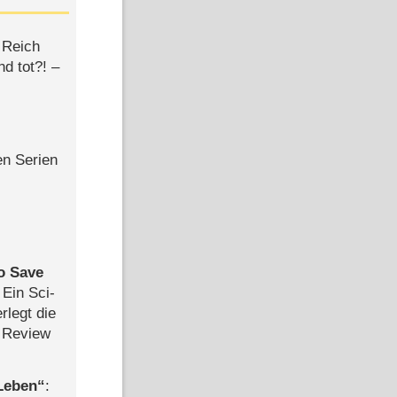
 Reich
d tot?! –
en Serien
to Save
: Ein Sci-
rlegt die
 Review
 Leben
: