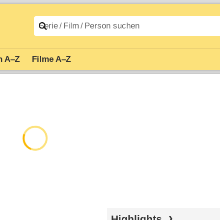
n A–Z
Filme A–Z
Highlights