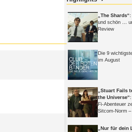
The Shards
:
und schön … un
Review
Die 9 wichtigst
im August
Stuart Fails 
the Universe
Fi-Abenteuer ze
Sitcom-Norm –
Nur für dein