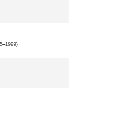
95–1999)
p