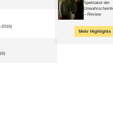
Spektakel der
Unwahrscheinli
– Review
4–2016)
Mehr Highlights
16)