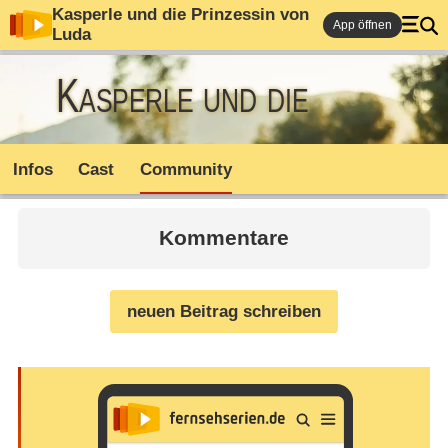
Kasperle und die Prinzessin von
App öffnen
Luda
Kasperle und die
Prinzessin von Luda
Infos
Cast
Community
Kommentare
neuen Beitrag schreiben