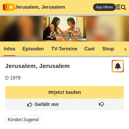
Jerusalem, Jerusalem
App öffnen
Infos
Episoden
TV-Termine
Cast
Shop
Co
Jerusalem, Jerusalem
D
1979
jetzt kaufen
Kinder/Jugend