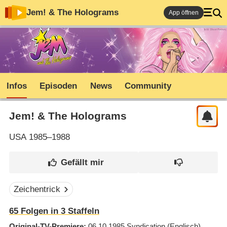
Jem! & The Holograms
App öffnen
Infos
Episoden
News
Community
Jem! & The Holograms
USA
1985–1988
Zeichentrick
65
Folgen in
3
Staffeln
Original-TV-Premiere
06.10.1985
Syndication
(Englisch)