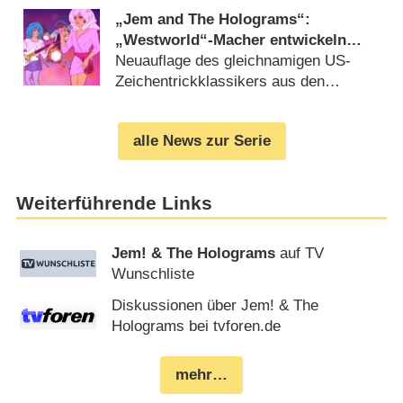
„Jem and The Holograms“:
„Westworld“-Macher entwickeln
frische Serie für Amazon
Neuauflage des gleichnamigen US-
Zeichentrickklassikers aus den
1980er-Jahren geplant (
09.06.2026
)
alle News zur Serie
Weiterführende Links
Jem! & The Holograms
auf TV
Wunschliste
Diskussionen über Jem! & The
Holograms bei tvforen.de
mehr…