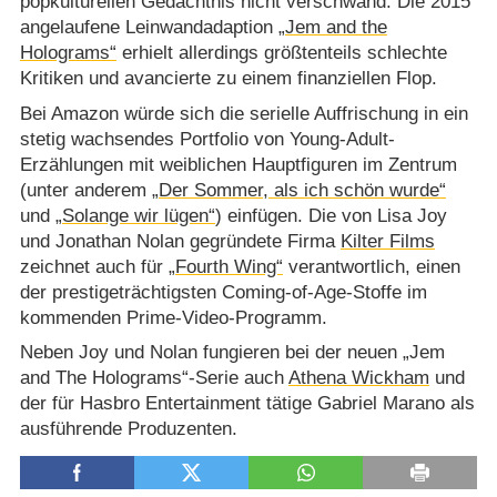
popkulturellen Gedächtnis nicht verschwand. Die 2015
angelaufene Leinwandadaption
„Jem and the
Holograms“
erhielt allerdings größtenteils schlechte
Kritiken und avancierte zu einem finanziellen Flop.
Bei Amazon würde sich die serielle Auffrischung in ein
stetig wachsendes Portfolio von Young-Adult-
Erzählungen mit weiblichen Hauptfiguren im Zentrum
(unter anderem
„Der Sommer, als ich schön wurde“
und
„Solange wir lügen“
) einfügen. Die von Lisa Joy
und Jonathan Nolan gegründete Firma
Kilter Films
zeichnet auch für
„Fourth Wing“
verantwortlich, einen
der prestigeträchtigsten Coming-of-Age-Stoffe im
kommenden Prime-Video-Programm.
Neben Joy und Nolan fungieren bei der neuen „Jem
and The Holograms“-Serie auch
Athena Wickham
und
der für Hasbro Entertainment tätige Gabriel Marano als
ausführende Produzenten.