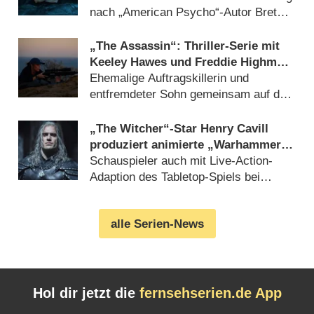
Deutschlandpremiere
nach „American Psycho“-Autor Bret
Easton Ellis enthüllt (14.07.2026)
„The Assassin“: Thriller-Serie mit
Keeley Hawes und Freddie Highmore
kommt endlich nach Deutschland
Ehemalige Auftragskillerin und
entfremdeter Sohn gemeinsam auf der
Flucht (04.08.2026)
„The Witcher“-Star Henry Cavill
produziert animierte „Warhammer
40,000“-Serie
Schauspieler auch mit Live-Action-
Adaption des Tabletop-Spiels bei
Amazon verbunden (04.08.2026)
alle Serien-News
Hol dir jetzt die
fernsehserien.de App