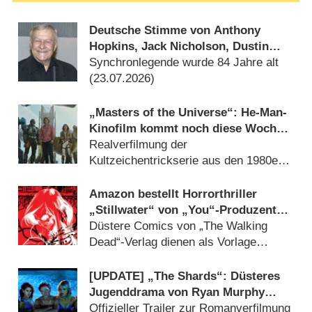
Deutsche Stimme von Anthony
Hopkins, Jack Nicholson, Dustin
Hoffman verstummt: Joachim Kerzel
Synchronlegende wurde 84 Jahre alt
ist tot
(23.07.2026)
„Masters of the Universe“: He-Man-
Kinofilm kommt noch diese Woche
ins Streaming
Realverfilmung der
Kultzeichentrickserie aus den 1980er
Jahren (20.07.2026)
Amazon bestellt Horrorthriller
„Stillwater“ von „You“-Produzent
Greg Berlanti
Düstere Comics von „The Walking
Dead“-Verlag dienen als Vorlage
(23.07.2026)
[UPDATE] „The Shards“: Düsteres
Jugenddrama von Ryan Murphy
(„American Horror Story“) feiert
Offizieller Trailer zur Romanverfilmung