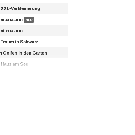
 XXL-Verkleinerung
mitenalarm
NEU
mitenalarm
 Traum in Schwarz
 Golfen in den Garten
 Haus am See