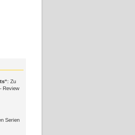
ts
: Zu
– Review
en Serien