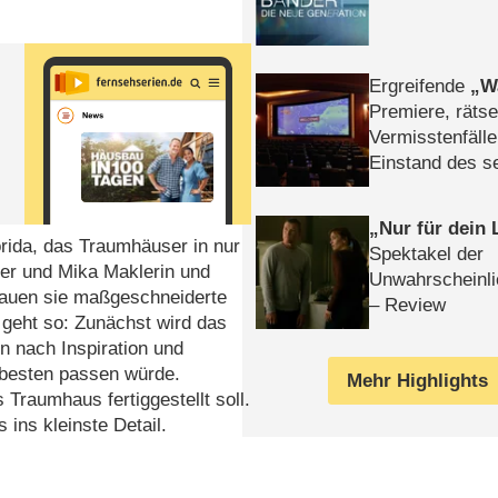
Ergreifende
W
Premiere, rätse
Vermisstenfälle
Einstand des 
Tatort: Münc
Duos
Nur für dein
rida, das Traumhäuser in nur
Spektakel der
mer und Mika Maklerin und
Unwahrscheinli
bauen sie maßgeschneiderte
– Review
 geht so: Zunächst wird das
 nach Inspiration und
 besten passen würde.
Mehr Highlights
 Traumhaus fertiggestellt soll.
 ins kleinste Detail.