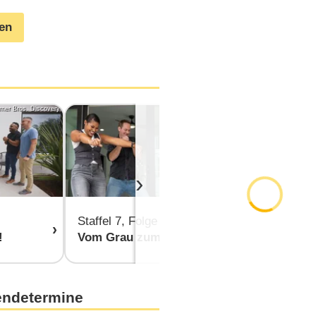
gen
rner Bros. Discovery
Bild: HGTV
›
Staffel 7, Folge 4
Staffel 7, F
!
Vom Grau zum Wow
Viele Hände
endetermine