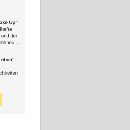
ake Up
-
lhafte
 und der
semineuen
hen
-
 Leben
:
chkeiten