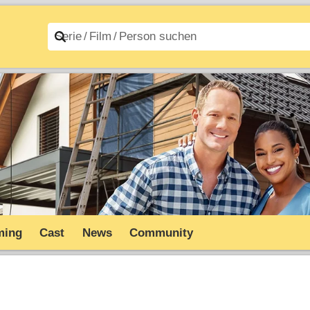
n A–Z
Filme A–Z
ming
Cast
News
Community