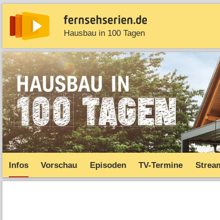
Hausbau in 100 Tagen
News
Entdecken
Streaming
TV-Starts
Serie
Infos
Vorschau
Episoden
TV-Termine
Strea