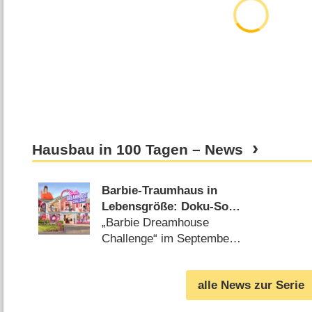
Hausbau in 100 Tagen – News
Barbie-Traumhaus in
Lebensgröße: Doku-Soap
feiert
„Barbie Dreamhouse
Deutschlandpremiere
Challenge“ im September
(
31.07.2023
)
alle News zur Serie