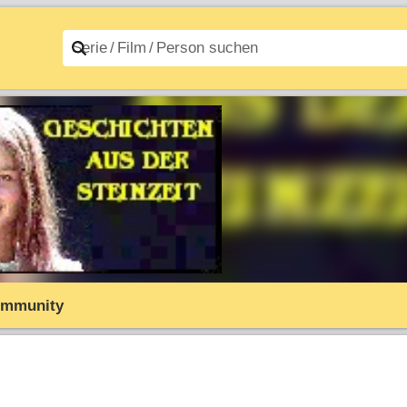
n A–Z
Filme A–Z
mmunity