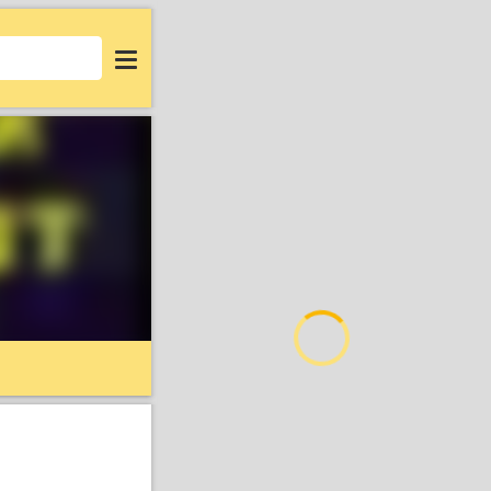
Login