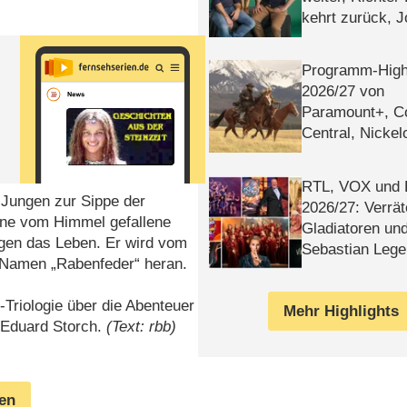
kehrt zurück, 
Klaas machen 
Programm-High
2026/​27 von
Paramount+, 
Central, Nicke
WELT
RTL, VOX und
 Jungen zur Sippe der
2026/​27: Verrät
eine vom Himmel gefallene
Gladiatoren un
gen das Leben. Er wird vom
Sebastian Lege
Namen „Rabenfeder“ heran.
-Triologie über die Abenteuer
Mehr Highlights
 Eduard Storch.
(Text: rbb)
gen