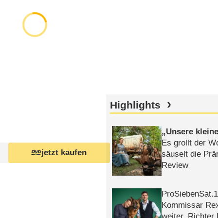
Highlights
Unsere klein
Es grollt der W
jetzt kaufen
säuselt die Prä
Review
ProSiebenSat.1 
Kommissar Rex 
weiter, Richter