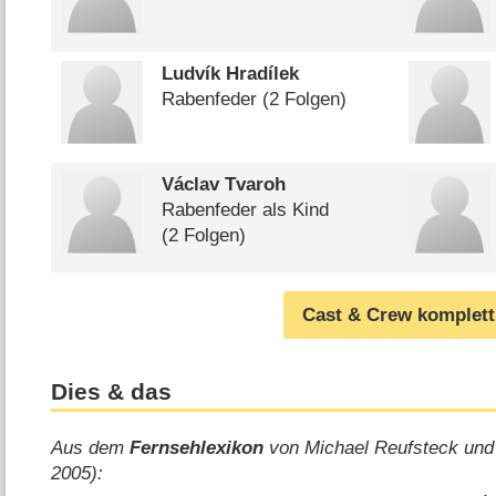
Ludvík Hradílek
Rabenfeder
(2 Folgen)
Václav Tvaroh
Rabenfeder als Kind
(2 Folgen)
Cast & Crew komplett
Dies & das
Aus dem
Fernsehlexikon
von Michael Reufsteck und
2005):