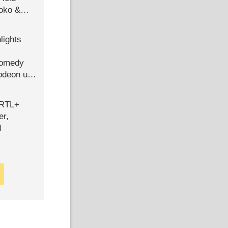
Joko &
Urlaub
lights
Comedy
lodeon und
 RTL+
er,
d