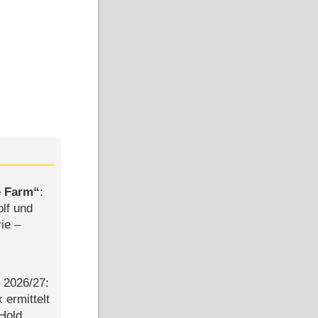
e Farm
:
olf und
rie –
2026/​27:
ermittelt
 Hold