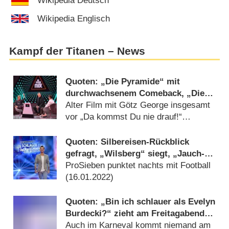
Wikipedia Deutsch
Wikipedia Englisch
Kampf der Titanen – News
Quoten: „Die Pyramide“ mit
durchwachsenem Comeback, „Die
Bachelorette“ fällt zurück
Alter Film mit Götz George insgesamt
vor „Da kommst Du nie drauf!“
(
20.07.2023
)
Quoten: Silbereisen-Rückblick
gefragt, „Wilsberg“ siegt, „Jauch-
Gottschalk-Schöneberger-Show“
ProSieben punktet nachts mit Football
steigert sich
(
16.01.2022
)
Quoten: „Bin ich schlauer als Evelyn
Burdecki?“ zieht am Freitagabend
die jungen Zuschauer an
Auch im Karneval kommt niemand am