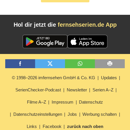
Hol dir jetzt die
fernsehserien.de App
© 1998–2026 imfernsehen GmbH & Co. KG
Updates
SerienChecker-Podcast
Newsletter
Serien A–Z
Filme A–Z
Impressum
Datenschutz
Datenschutzeinstellungen
Jobs
Werbung schalten
Links
Facebook
zurück nach oben