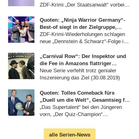
ZDF-Krimi „Der Staatsanwalt“ vorbei
(
13.02.2021
)
Quoten: „Ninja Warrior Germany“-
Best-of siegt in der Zielgruppe,
Sat.1-„Guinness“-Show weiterhin
ZDF-Krimi-Wiederholungen schlagen
enttäuschend
neue „Dennstein & Schwarz“-Folge im
Ersten (
04.07.2020
)
„Carnival Row“: Der Inspektor und
die Fee in Amazons flattriger
Fantasy-Serie – Review
Neue Serie verfehlt trotz genialer
Inszenierung das Ziel (
30.08.2019
)
Quoten: Tolles Comeback fürs
„Duell um die Welt“, Gesamtsieg für
„Wer weiß denn sowas? XXL“
„Das Supertalent“ bei den Jüngeren
vorn, „Der Quiz-Champion“
Schlusslicht im Show-Vierkampf
(
25.11.2018
)
alle Serien-News