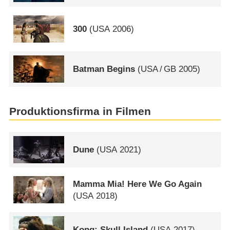
300
(
USA
2006)
Batman Begins
(
USA
/
GB
2005)
Produktionsfirma in Filmen
Dune
(
USA
2021)
Mamma Mia! Here We Go Again
(
USA
2018)
Kong: Skull Island
(
USA
2017)