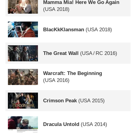
Mamma Mia! Here We Go Again
(
USA
2018)
BlacKkKlansman
(
USA
2018)
The Great Wall
(
USA
/
RC
2016)
Warcraft: The Beginning
(
USA
2016)
Crimson Peak
(
USA
2015)
Dracula Untold
(
USA
2014)