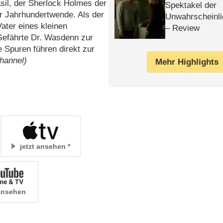
sil, der Sherlock Holmes der
Spektakel der
er Jahrhundertwende. Als der
Unwahrscheinli
ater eines kleinen
– Review
Gefährte Dr. Wasdenn zur
e Spuren führen direkt zur
hannel)
Mehr Highlights
jetzt ansehen
 ansehen