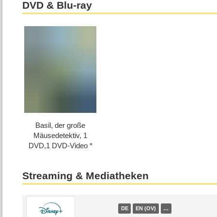
DVD & Blu-ray
Basil, der große
Mäusedetektiv, 1
DVD,1 DVD-Video
Streaming & Mediatheken
DE
EN (OV)
…