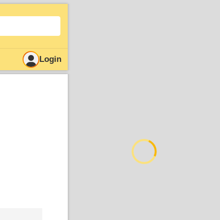
Login