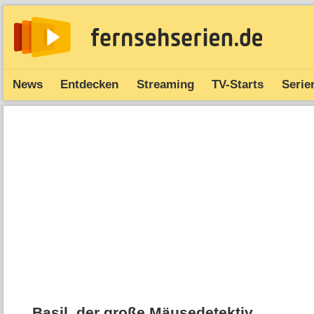
News
Entdecken
Streaming
TV-Starts
Serie
Basil, der große Mäusedetektiv