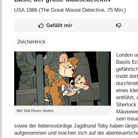
USA
1986 (The Great Mouse Detective‎, 75 Min.)
Zeichentrick
London u
Basils Er
gefährlic
treibt do
durchtrie
eines kl
entführt.
Sherlock
Bild: Walt Disney Studios
Mäusewel
sein treu
sowie der liebenswürdige Jagdhund Toby haben längs
aufgenommen und machen sich auf die abenteuerlic