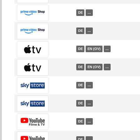
DE
…
DE
…
DE
EN (OV)
…
DE
EN (OV)
…
DE
…
DE
…
DE
…
DE
…