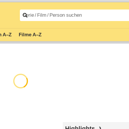
n A–Z
Filme A–Z
Highlights