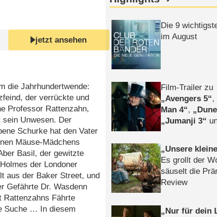
Die 9 wichtigst
im August
jetzt ansehen
m die Jahrhundertwende:
Film-Trailer zu
zfeind, der verrückte und
Avengers 5
he Professor Rattenzahn,
Man 4
,
Dune
rt sein Unwesen. Der
Jumanji 3
un
bene Schurke hat den Vater
Horror
Clayfa
einen Mäuse-Mädchens
Unsere klein
 Aber Basil, der gewitzte
Es grollt der W
 Holmes der Londoner
säuselt die Prä
t aus der Baker Street, und
Review
er Gefährte Dr. Wasdenn
t Rattenzahns Fährte
he Suche … In diesem
Nur für dein