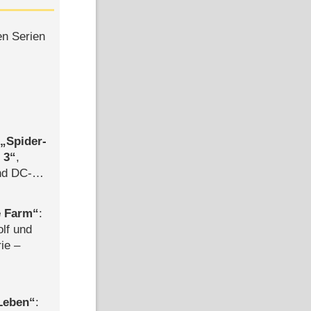
en Serien
,
Spider-
 3
,
d DC-
ce
e Farm
:
olf und
rie –
 Leben
: