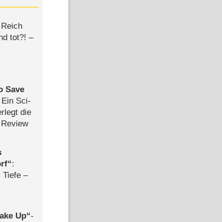
 Reich
d tot?! –
to Save
ss Film Verleih/Jaromir Komarek
: Ein Sci-
rlegt die
 Review
s
rf
:
üsse für
 Tiefe –
del
ake Up
-