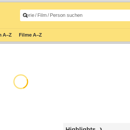
n A–Z
Filme A–Z
Bild: ORF/ARD/DRA
Highlights