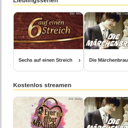
Lieblingsserien
Bild: ARD
Bild: Čes
Sechs auf einen Streich
Die Märchenbrau
Kostenlos streamen
Bild: Mattel
Bild: Čes