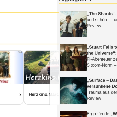
The Shards
:
und schön … un
Review
Stuart Fails 
Bild:
Bild: obs / ZDF / Boris Laewen
the Universe
Bild: Progre
Fi-Abenteuer ze
Aschenbrödel
Sitcom-Norm –
›
Surface – Da
versunkene Do
Drei Haseln
Trauma aus der
z
Herzkino.Märchen
Aschenbrö
Review
Ergreifende
W