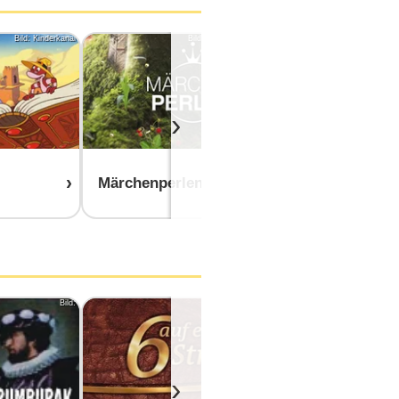
Bild: Kinderkanal
Bild: ZDF/Agentur Alpenblick
›
Märchenperlen
Prinzessin
Bild:
Bild: ARD
B
›