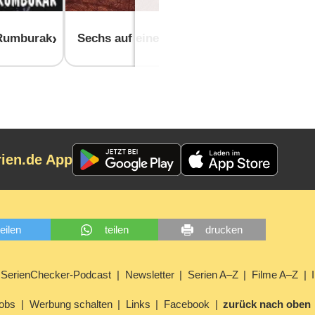
Das Mädch
 Rumburak
Sechs auf einen Streich
Besenstiel
rien.de App
teilen
teilen
drucken
SerienChecker-Podcast
Newsletter
Serien A–Z
Filme A–Z
obs
Werbung schalten
Links
Facebook
zurück nach oben