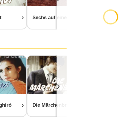
t
Sechs auf einen Streich
Märchenper
Bild: Koch Media
Bild: Československá televize
›
ghirò
Die Märchenbraut