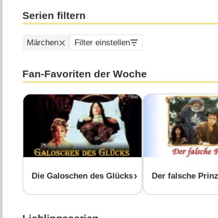
Serien filtern
Märchen
Filter einstellen
Fan-Favoriten der Woche
Bild:
Drei Haselnüsse für 
Alle Infos zur
Serie
Die Galoschen des Glücks
Der falsche Prin