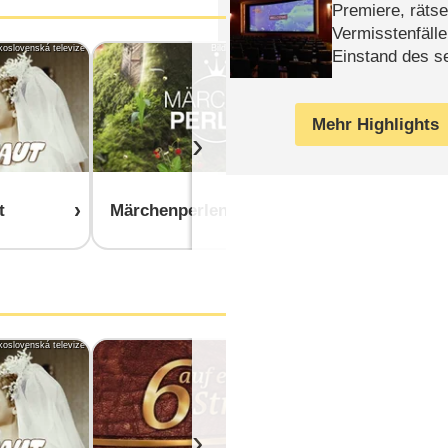
Premiere, rätse
Vermisstenfälle
koslovenská televize
Bild: ZDF/Agentur Alpenblick
Einstand des 
Tatort: Münc
Duos
Mehr Highlights
›
t
Märchenperlen
Herzkino.M
koslovenská televize
Bild: ARD
›