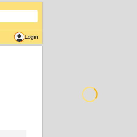
Login