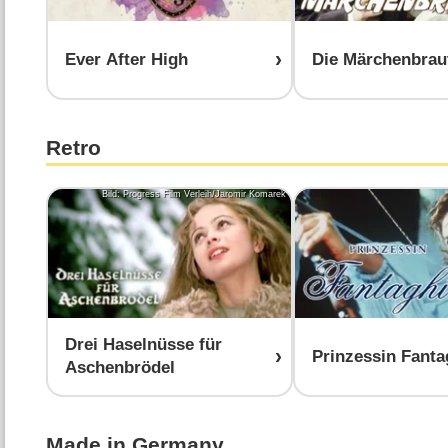
Ever After High
Die Märchenbrau
Retro
Bild: Progress Film Verleih/Jaromir Komarek
Drei Haselnüsse für
Prinzessin Fanta
Aschenbrödel
Made in Germany