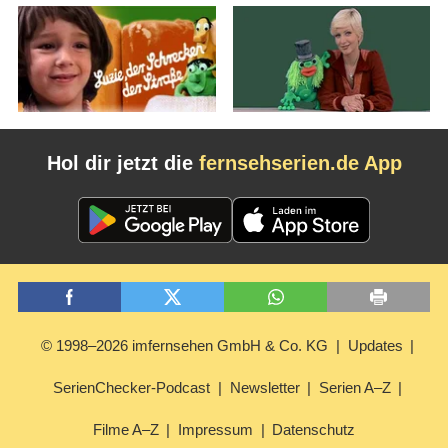
Hol dir jetzt die
fernsehserien.de App
© 1998–2026 imfernsehen GmbH & Co. KG
Updates
SerienChecker-Podcast
Newsletter
Serien A–Z
Filme A–Z
Impressum
Datenschutz