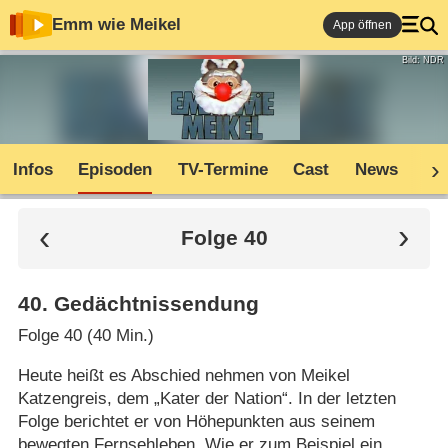
Emm wie Meikel
App öffnen
Bild: NDR
Infos
Episoden
TV-Termine
Cast
News
Co
Folge 40
40
.
Gedächtnissendung
Folge 40 (40 Min.)
Heute heißt es Abschied nehmen von Meikel
Katzengreis, dem „Kater der Nation“. In der letzten
Folge berichtet er von Höhepunkten aus seinem
bewegten Fernsehleben. Wie er zum Beispiel ein