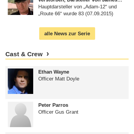
MacGyver
Hauptdarsteller von „Adam-12“ und
„Route 66“ wurde 83 (
07.09.2015
)
alle News zur Serie
Cast & Crew
Ethan Wayne
Officer Matt Doyle
Peter Parros
Officer Gus Grant