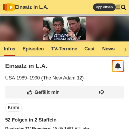
Einsatz in L.A.
App öffnen
Infos
Episoden
TV-Termine
Cast
News
Co
Einsatz in L.A.
USA
1989–1990 (
The New Adam 12
)
Krimi
52
Folgen in
2
Staffeln
Deutsche TV-Premiere
18.05.1991
RTLplus