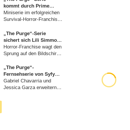
kommt durch Prime
Video nach Deutschland
Miniserie im erfolgreichen
Survival-Horror-Franchise
(
24.08.2018
)
„The Purge“-Serie
sichert sich Lili Simmons
(„Banshee“) und Lee
Horror-Franchise wagt den
Tergesen („Oz“)
Sprung auf den Bildschirm
(
11.04.2018
)
„The Purge“-
Fernsehserie von Syfy
findet Hauptdarsteller
Gabriel Chavarria und
Jessica Garza erweitern
das Franchise (
27.02.2018
)