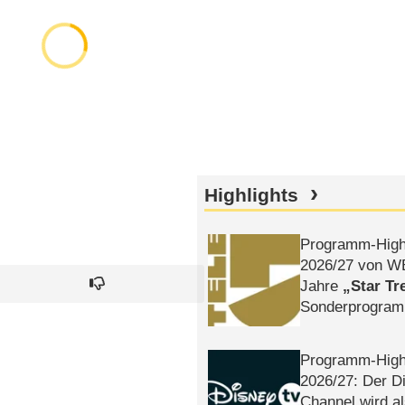
Highlights
Programm-High
2026/​27 von W
Jahre
Star Tr
Sonderprogra
Die Helgolän
Programm-High
2026/​27: Der D
Channel wird a