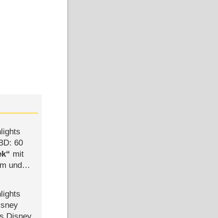
lights
BD: 60
ek
mit
mm und
der
lights
isney
ls Disney