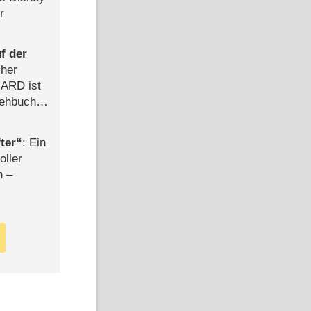
r
f der
cher
n ARD ist
rehbuch
iew
ter
: Ein
oller
n –