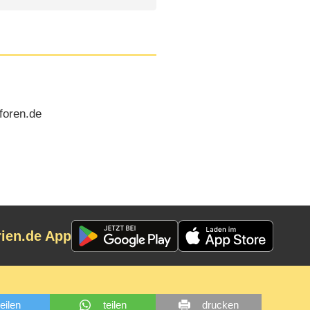
foren.de
rien.de App
teilen
teilen
drucken