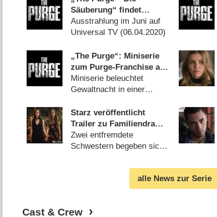
Säuberung“ findet
deutsche Pay-TV-Heimat
Ausstrahlung im Juni auf
Universal TV (
06.04.2020
)
„The Purge“: Miniserie
zum Purge-Franchise ab
September bei USA
Miniserie beleuchtet
Network
Gewaltnacht in einer
Kleinstadt (
28.06.2018
)
Starz veröffentlicht
Trailer zu Familiendrama
„Vida“
Zwei entfremdete
Schwestern begeben sich
nach dem Tod der Mutter
auf Sinnsuche (
08.03.2018
)
alle News zur Serie
Cast & Crew