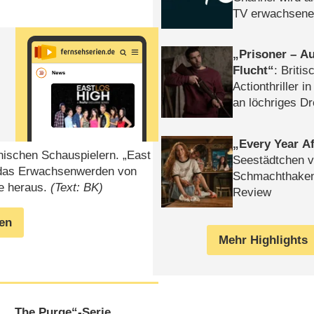
TV erwachsene
Prisoner – Au
Flucht
: Britis
Actionthriller i
an löchriges D
gekettet – Rev
Every Year Af
nischen Schauspielern. „East
Seestädtchen v
t das Erwachsenwerden von
Schmachthake
ve heraus.
(Text: BK)
Review
gen
Mehr Highlights
„The Purge“-Serie