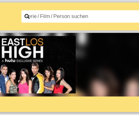
n A–Z
Filme A–Z