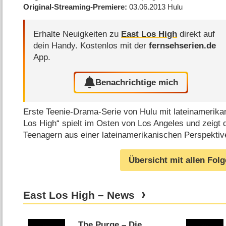
Original-Streaming-Premiere
03.06.2013
Hulu
Erhalte Neuigkeiten zu
East Los High
direkt auf
dein Handy.
Kostenlos mit der
fernsehserien.de
App.
Benachrichtige mich
Erste Teenie-Drama-Serie von Hulu mit lateinamerika
Los High“ spielt im Osten von Los Angeles und zeig
Teenagern aus einer lateinamerikanischen Perspekti
Übersicht mit allen Fol
East Los High – News
„The Purge – Die