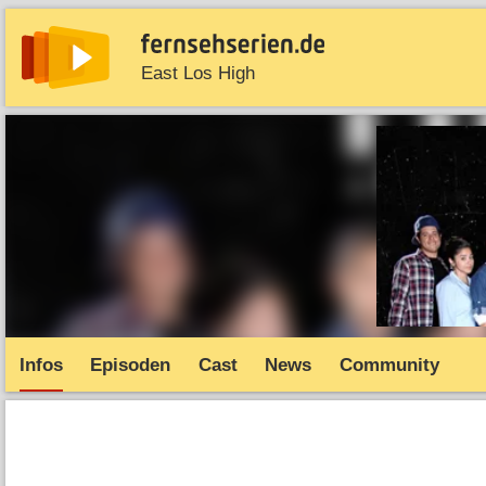
East Los High
News
Entdecken
Streaming
TV-Starts
Serie
Infos
Episoden
Cast
News
Community