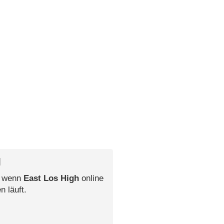
l
, wenn
East Los High
online
n läuft.