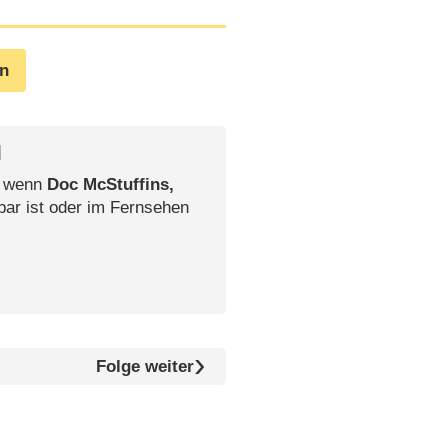
en
l
, wenn
Doc McStuffins,
bar ist oder im Fernsehen
Folge weiter