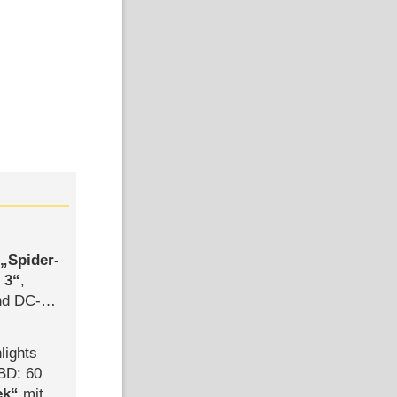
,
Spider-
 3
,
d DC-
ce
lights
BD: 60
ek
mit