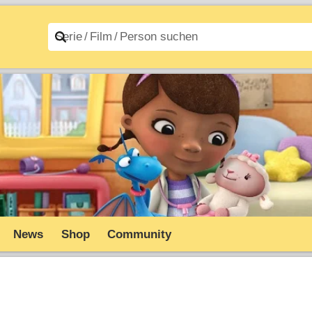
n A–Z
Filme A–Z
News
Shop
Community