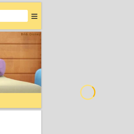
Login