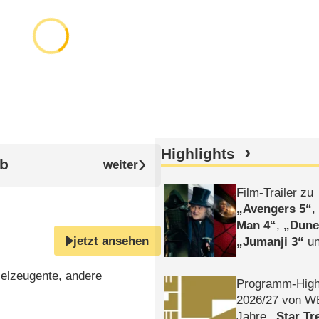
Highlights
2b
Film-Trailer zu
Avengers 5
Man 4
,
Dune
jetzt ansehen
Jumanji 3
un
Horror
Clayfa
pielzeugente, andere
Programm-High
2026/​27 von W
Jahre
Star Tr