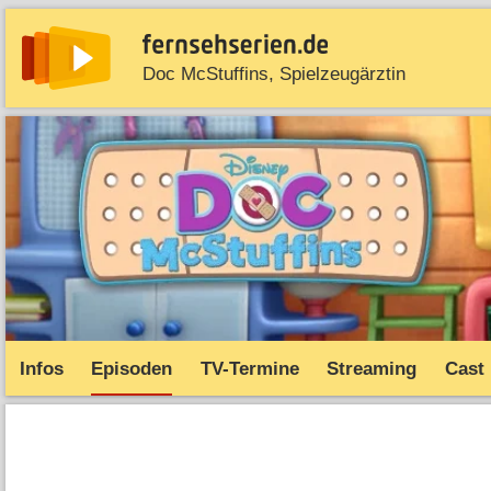
Doc McStuffins, Spielzeugärztin
News
Entdecken
Streaming
TV-Starts
Serie
Infos
Episoden
TV-Termine
Streaming
Cast