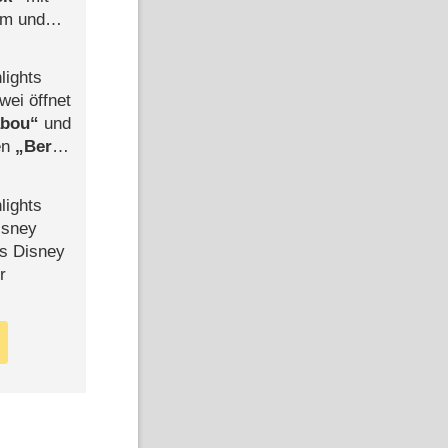
mm und
der
lights
wei öffnet
abou
und
len
Berlin
-Ableger
lights
isney
ls Disney
r