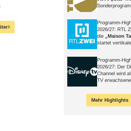
Sonderprogra
l
Die Helgolän
Programm-High
iter
2026/​27: RTL Z
die
Maison T
startet vertika
– Tag & Nacht
Programm-High
2026/​27: Der D
Channel wird a
TV erwachsene
Mehr Highlights